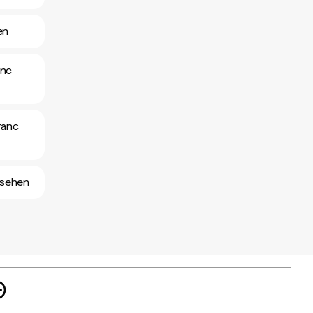
en
anc
ranc
nsehen