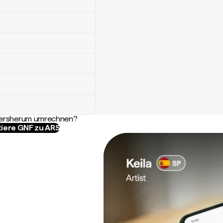
ndersherum umrechnen?
iere GNF zu ARS