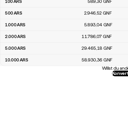
100
ARS
589
,30
GNF
500
ARS
2.946
,52
GNF
1.000
ARS
5.893
,04
GNF
2.000
ARS
11.786
,07
GNF
5.000
ARS
29.465
,18
GNF
10.000
ARS
58.930
,36
GNF
Willst du a
Konvert