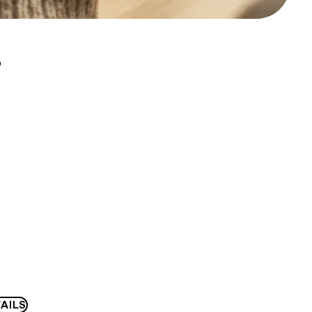
D
AILS