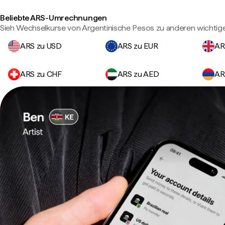
Beliebte ARS-Umrechnungen
Sieh Wechselkurse von Argentinische Pesos zu anderen wichti
ARS zu USD
ARS zu EUR
AR
ARS zu CHF
ARS zu AED
AR