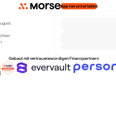
App herunterladen
August,
echten
n
Gebaut mit vertrauenswürdigen Finanzpartnern