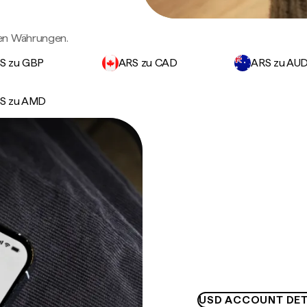
gen Währungen.
S zu GBP
ARS zu CAD
ARS zu AU
S zu AMD
USD ACCOUNT DET