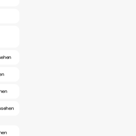
nsehen
en
ehen
nsehen
hen