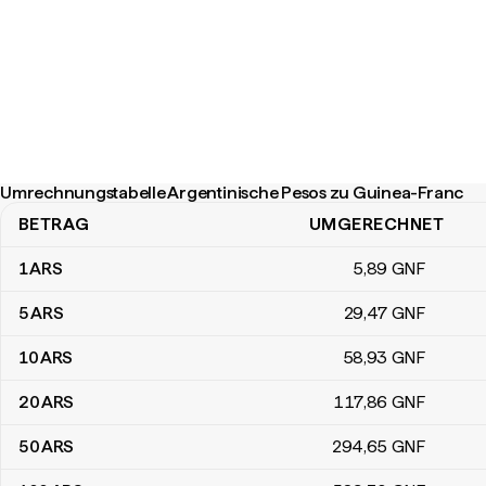
Umrechnungstabelle Argentinische Pesos zu Guinea-Franc
BETRAG
UMGERECHNET
Umrechnungstabelle Argentinische Pesos zu Guinea-Franc
1
ARS
5
,89
GNF
5
ARS
29
,47
GNF
10
ARS
58
,93
GNF
20
ARS
117
,86
GNF
50
ARS
294
,65
GNF