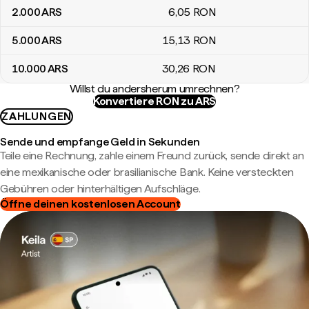
2.000
ARS
6
,05
RON
5.000
ARS
15
,13
RON
10.000
ARS
30
,26
RON
Willst du andersherum umrechnen?
Konvertiere RON zu ARS
ZAHLUNGEN
Sende und empfange Geld in Sekunden
Teile eine Rechnung, zahle einem Freund zurück, sende direkt an
eine mexikanische oder brasilianische Bank. Keine versteckten
Gebühren oder hinterhältigen Aufschläge.
Öffne deinen kostenlosen Account