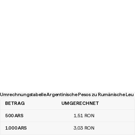
Umrechnungstabelle Argentinische Pesos zu Rumänische Leu
BETRAG
UMGERECHNET
Umrechnungstabelle Argentinische Pesos zu Rumänische Leu
500
ARS
1
,51
RON
1.000
ARS
3
,03
RON