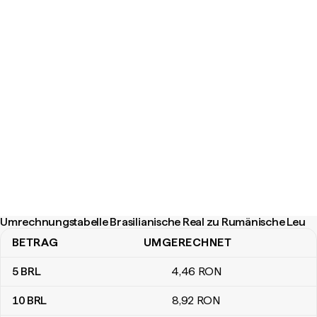
Umrechnungstabelle Brasilianische Real zu Rumänische Leu
BETRAG
UMGERECHNET
Umrechnungstabelle Brasilianische Real zu Rumänische Leu
5
BRL
4
,46
RON
10
BRL
8
,92
RON