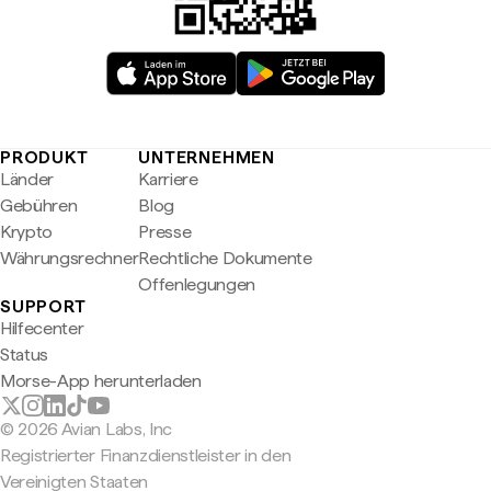
PRODUKT
UNTERNEHMEN
Länder
Karriere
Gebühren
Blog
Krypto
Presse
Währungsrechner
Rechtliche Dokumente
Offenlegungen
SUPPORT
Hilfecenter
Status
Morse-App herunterladen
© 2026 Avian Labs, Inc
Registrierter Finanzdienstleister in den
Vereinigten Staaten