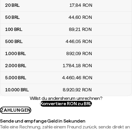
20
BRL
17
,84
RON
50
BRL
44
,60
RON
100
BRL
89
,21
RON
500
BRL
446
,05
RON
1.000
BRL
892
,09
RON
2.000
BRL
1.784
,18
RON
5.000
BRL
4.460
,46
RON
10.000
BRL
8.920
,92
RON
Willst du andersherum umrechnen?
Konvertiere RON zu BRL
ZAHLUNGEN
Sende und empfange Geld in Sekunden
Teile eine Rechnung, zahle einem Freund zurück, sende direkt an