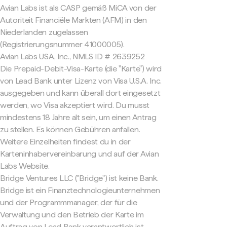
Avian Labs ist als CASP gemäß MiCA von der
Autoriteit Financiële Markten (AFM) in den
Niederlanden zugelassen
(Registrierungsnummer 41000005).
Avian Labs USA, Inc., NMLS ID # 2639252
Die Prepaid-Debit-Visa-Karte (die "Karte") wird
von Lead Bank unter Lizenz von Visa U.S.A. Inc.
ausgegeben und kann überall dort eingesetzt
werden, wo Visa akzeptiert wird. Du musst
mindestens 18 Jahre alt sein, um einen Antrag
zu stellen. Es können Gebühren anfallen.
Weitere Einzelheiten findest du in der
Karteninhabervereinbarung und auf der Avian
Labs Website.
Bridge Ventures LLC ("Bridge") ist keine Bank.
Bridge ist ein Finanztechnologieunternehmen
und der Programmmanager, der für die
Verwaltung und den Betrieb der Karte im
Auftrag von Lead Bank verantwortlich ist.