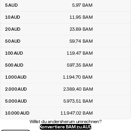
5
AUD
5
,97
BAM
10
AUD
11
,95
BAM
20
AUD
23
,89
BAM
50
AUD
59
,74
BAM
100
AUD
119
,47
BAM
500
AUD
597
,35
BAM
1.000
AUD
1.194
,70
BAM
2.000
AUD
2.389
,40
BAM
5.000
AUD
5.973
,51
BAM
10.000
AUD
11.947
,02
BAM
Willst du andersherum umrechnen?
Konvertiere BAM zu AUD