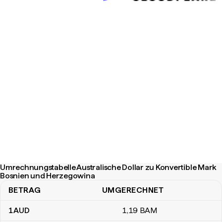
Umrechnungstabelle Australische Dollar zu Konvertible Mark
Bosnien und Herzegowina
BETRAG
UMGERECHNET
Umrechnungstabelle Australische Dollar zu Konvertible Mark B
1
AUD
1
,19
BAM