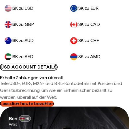
ISK zu USD
ISK zu EUR
ISK zu GBP
ISK zu CAD
ISK zu AUD
ISK zu CHF
ISK zu AED
ISK zu AMD
USD ACCOUNT DETAILS
Erhalte Zahlungen von überall
Teile USD-, EUR-, MXN- und BRL-Kontodetails mit Kunden und
Gehaltsabrechnung, um wie ein Einheimischer bezahlt zu
werden, überall auf der Welt.
Lass dich heute bezahlen