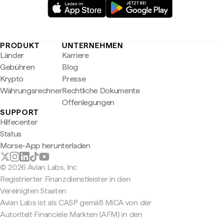
PRODUKT
UNTERNEHMEN
Länder
Karriere
Gebühren
Blog
Krypto
Presse
Währungsrechner
Rechtliche Dokumente
Offenlegungen
SUPPORT
Hilfecenter
Status
Morse-App herunterladen
© 2026 Avian Labs, Inc
Registrierter Finanzdienstleister in den
Vereinigten Staaten
Avian Labs ist als CASP gemäß MiCA von der
Autoriteit Financiële Markten (AFM) in den