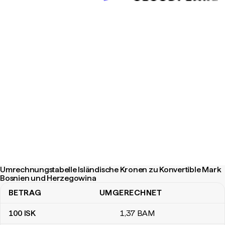
Umrechnungstabelle Isländische Kronen zu Konvertible Mark
Bosnien und Herzegowina
BETRAG
UMGERECHNET
Umrechnungstabelle Isländische Kronen zu Konvertible Mark B
100
ISK
1
,37
BAM