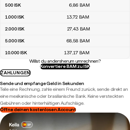
500
ISK
6
,86
BAM
1.000
ISK
13
,72
BAM
2.000
ISK
27
,43
BAM
5.000
ISK
68
,58
BAM
10.000
ISK
137
,17
BAM
Willst du andersherum umrechnen?
Konvertiere BAM zu ISK
ZAHLUNGEN
Sende und empfange Geld in Sekunden
Teile eine Rechnung, zahle einem Freund zurück, sende direkt an
eine mexikanische oder brasilianische Bank. Keine versteckten
Gebühren oder hinterhältigen Aufschläge.
Öffne deinen kostenlosen Account