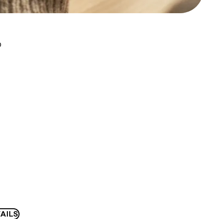
D
AILS