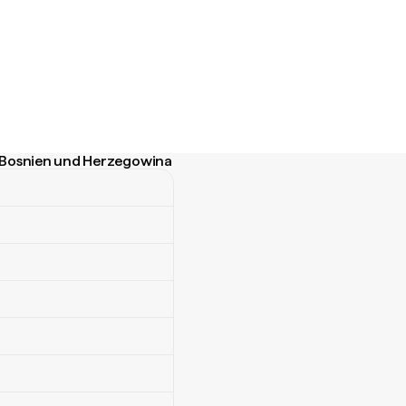
 Bosnien und Herzegowina
snien und Herzegowina