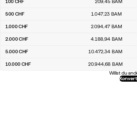
100
CHF
209
,45
BAM
500
CHF
1.047
,23
BAM
1.000
CHF
2.094
,47
BAM
2.000
CHF
4.188
,94
BAM
5.000
CHF
10.472
,34
BAM
10.000
CHF
20.944
,68
BAM
Willst du a
Konvert