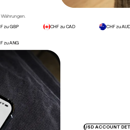
n Währungen.
F zu GBP
CHF zu CAD
CHF zu AU
F zu ANG
USD ACCOUNT DET