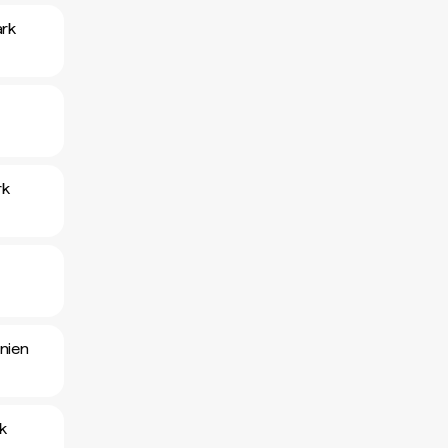
ark
rk
nien
k