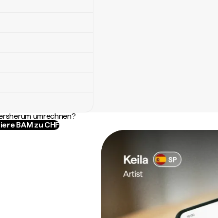
ndersherum umrechnen?
iere BAM zu CHF