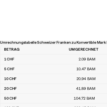
Umrechnungstabelle Schweizer Franken zu Konvertible Mark
BETRAG
UMGERECHNET
Umrechnungstabelle Schweizer Franken zu Konvertible Mark Bo
1
CHF
2
,09
BAM
5
CHF
10
,47
BAM
10
CHF
20
,94
BAM
20
CHF
41
,89
BAM
50
CHF
104
,72
BAM