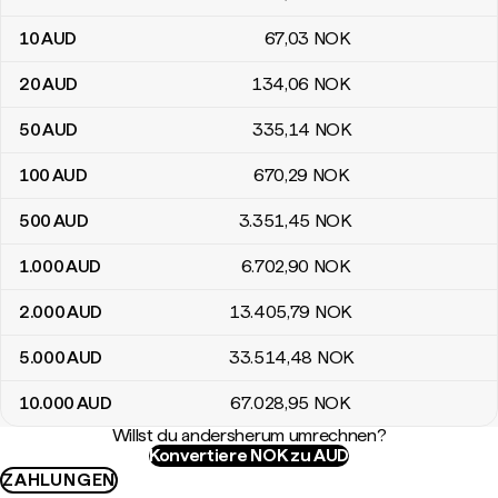
10
AUD
67
,03
NOK
20
AUD
134
,06
NOK
50
AUD
335
,14
NOK
100
AUD
670
,29
NOK
500
AUD
3.351
,45
NOK
1.000
AUD
6.702
,90
NOK
2.000
AUD
13.405
,79
NOK
5.000
AUD
33.514
,48
NOK
10.000
AUD
67.028
,95
NOK
Willst du andersherum umrechnen?
Konvertiere NOK zu AUD
ZAHLUNGEN