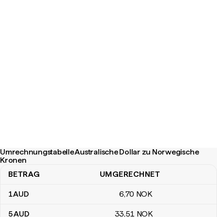
Umrechnungstabelle Australische Dollar zu Norwegische
Kronen
BETRAG
UMGERECHNET
Umrechnungstabelle Australische Dollar zu Norwegische Kronen
1
AUD
6
,70
NOK
5
AUD
33
,51
NOK