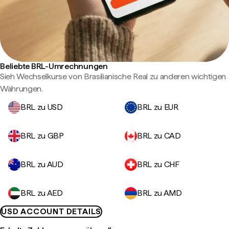
Beliebte BRL-Umrechnungen
Sieh Wechselkurse von Brasilianische Real zu anderen wichtigen
Währungen.
BRL zu USD
BRL zu EUR
BRL zu GBP
BRL zu CAD
BRL zu AUD
BRL zu CHF
BRL zu AED
BRL zu AMD
USD ACCOUNT DETAILS