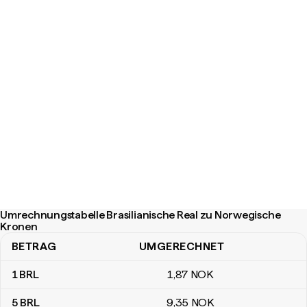
Umrechnungstabelle Brasilianische Real zu Norwegische
Kronen
BETRAG
UMGERECHNET
Umrechnungstabelle Brasilianische Real zu Norwegische Kronen
1
BRL
1
,87
NOK
5
BRL
9
,35
NOK