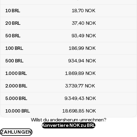
10
BRL
18
,70
NOK
20
BRL
37
,40
NOK
50
BRL
93
,49
NOK
100
BRL
186
,99
NOK
500
BRL
934
,94
NOK
1.000
BRL
1.869
,89
NOK
2.000
BRL
3.739
,77
NOK
5.000
BRL
9.349
,43
NOK
10.000
BRL
18.698
,85
NOK
Willst du andersherum umrechnen?
Konvertiere NOK zu BRL
ZAHLUNGEN