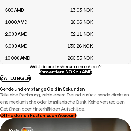
500
AMD
13
,03
NOK
1.000
AMD
26
,06
NOK
2.000
AMD
52
,11
NOK
5.000
AMD
130
,28
NOK
10.000
AMD
260
,55
NOK
Willst du andersherum umrechnen?
Konvertiere NOK zu AMD
ZAHLUNGEN
Sende und empfange Geld in Sekunden
Teile eine Rechnung, zahle einem Freund zurück, sende direkt an
eine mexikanische oder brasilianische Bank. Keine versteckten
Gebühren oder hinterhältigen Aufschläge.
Öffne deinen kostenlosen Account