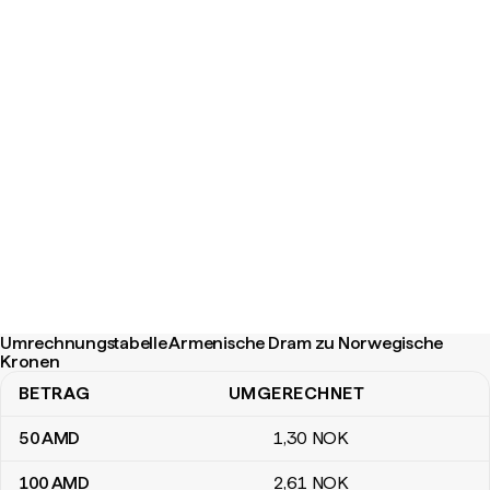
Umrechnungstabelle Armenische Dram zu Norwegische
Kronen
BETRAG
UMGERECHNET
Umrechnungstabelle Armenische Dram zu Norwegische Kronen
50
AMD
1
,30
NOK
100
AMD
2
,61
NOK