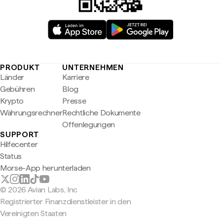
PRODUKT
UNTERNEHMEN
Länder
Karriere
Gebühren
Blog
Krypto
Presse
Währungsrechner
Rechtliche Dokumente
Offenlegungen
SUPPORT
Hilfecenter
Status
Morse-App herunterladen
© 2026 Avian Labs, Inc
Registrierter Finanzdienstleister in den
Vereinigten Staaten