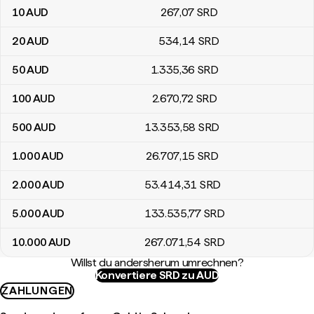
10
AUD
267
,07
SRD
20
AUD
534
,14
SRD
50
AUD
1.335
,36
SRD
100
AUD
2.670
,72
SRD
500
AUD
13.353
,58
SRD
1.000
AUD
26.707
,15
SRD
2.000
AUD
53.414
,31
SRD
5.000
AUD
133.535
,77
SRD
10.000
AUD
267.071
,54
SRD
Willst du andersherum umrechnen?
Konvertiere SRD zu AUD
ZAHLUNGEN