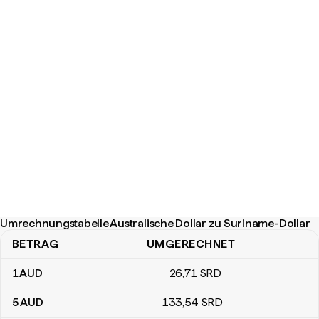
Umrechnungstabelle Australische Dollar zu Suriname-Dollar
BETRAG
UMGERECHNET
Umrechnungstabelle Australische Dollar zu Suriname-Dollar
1
AUD
26
,71
SRD
5
AUD
133
,54
SRD