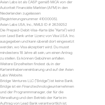
Avian Labs ist als CASP gemäß MiCA von der
Autoriteit Financiële Markten (AFM) in den
Niederlanden zugelassen
(Registrierungsnummer 41000005).
Avian Labs USA, Inc., NMLS ID # 2639252
Die Prepaid-Debit-Visa-Karte (die "Karte") wird
von Lead Bank unter Lizenz von Visa U.S.A. Inc.
ausgegeben und kann überall dort eingesetzt
werden, wo Visa akzeptiert wird. Du musst
mindestens 18 Jahre alt sein, um einen Antrag
zu stellen. Es können Gebühren anfallen.
Weitere Einzelheiten findest du in der
Karteninhabervereinbarung und auf der Avian
Labs Website.
Bridge Ventures LLC ("Bridge") ist keine Bank.
Bridge ist ein Finanztechnologieunternehmen
und der Programmmanager, der für die
Verwaltung und den Betrieb der Karte im
Auftrag von Lead Bank verantwortlich ist.