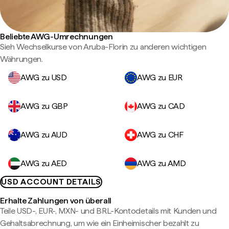
Beliebte AWG-Umrechnungen
Sieh Wechselkurse von Aruba-Florin zu anderen wichtigen
Währungen.
AWG zu USD
AWG zu EUR
AWG zu GBP
AWG zu CAD
AWG zu AUD
AWG zu CHF
AWG zu AED
AWG zu AMD
USD ACCOUNT DETAILS
Erhalte Zahlungen von überall
Teile USD-, EUR-, MXN- und BRL-Kontodetails mit Kunden und
Gehaltsabrechnung, um wie ein Einheimischer bezahlt zu