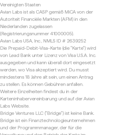
Vereinigten Staaten
Avian Labs ist als CASP gemäß MiCA von der
Autoriteit Financiële Markten (AFM) in den
Niederlanden zugelassen
(Registrierungsnummer 41000005).
Avian Labs USA, Inc., NMLS ID # 2639252
Die Prepaid-Debit-Visa-Karte (die "Karte") wird
von Lead Bank unter Lizenz von Visa U.S.A. Inc.
ausgegeben und kann überall dort eingesetzt
werden, wo Visa akzeptiert wird. Du musst
mindestens 18 Jahre alt sein, um einen Antrag
zu stellen. Es können Gebühren anfallen.
Weitere Einzelheiten findest du in der
Karteninhabervereinbarung und auf der Avian
Labs Website.
Bridge Ventures LLC ("Bridge") ist keine Bank.
Bridge ist ein Finanztechnologieunternehmen
und der Programmmanager, der für die
Verwaltung und den Betrieb der Karte im