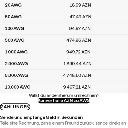
20
AWG
18
,99
AZN
50
AWG
47
,49
AZN
100
AWG
94
,97
AZN
500
AWG
474
,86
AZN
1.000
AWG
949
,72
AZN
2.000
AWG
1.899
,44
AZN
5.000
AWG
4.748
,60
AZN
10.000
AWG
9.497
,21
AZN
Willst du andersherum umrechnen?
Konvertiere AZN zu AWG
ZAHLUNGEN
Sende und empfange Geld in Sekunden
Teile eine Rechnung, zahle einem Freund zurück, sende direkt an