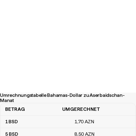
Umrechnungstabelle Bahamas-Dollar zu Aserbaidschan-
Manat
BETRAG
UMGERECHNET
Umrechnungstabelle Bahamas-Dollar zu Aserbaidschan-Manat
1
BSD
1
,70
AZN
5
BSD
8
,50
AZN