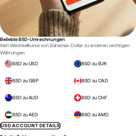
Beliebte BSD-Umrechnungen
Sieh Wechselkurse von Bahamas-Dollar zu anderen wichtigen
Währungen.
BSD zu USD
BSD zu EUR
BSD zu GBP
BSD zu CAD
BSD zu AUD
BSD zu CHF
BSD zu AED
BSD zu AMD
USD ACCOUNT DETAILS