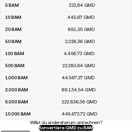
5
BAM
222
,84
GMD
10
BAM
445
,67
GMD
20
BAM
891
,35
GMD
50
BAM
2.228
,36
GMD
100
BAM
4.456
,73
GMD
500
BAM
22.283
,64
GMD
1.000
BAM
44.567
,27
GMD
2.000
BAM
89.134
,54
GMD
5.000
BAM
222.836
,36
GMD
10.000
BAM
445.672
,72
GMD
Willst du andersherum umrechnen?
Konvertiere GMD zu BAM