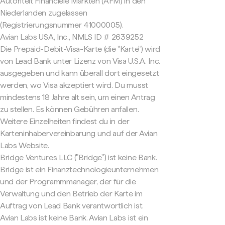
Autoriteit Financiële Markten (AFM) in den
Niederlanden zugelassen
(Registrierungsnummer 41000005).
Avian Labs USA, Inc., NMLS ID # 2639252
Die Prepaid-Debit-Visa-Karte (die "Karte") wird
von Lead Bank unter Lizenz von Visa U.S.A. Inc.
ausgegeben und kann überall dort eingesetzt
werden, wo Visa akzeptiert wird. Du musst
mindestens 18 Jahre alt sein, um einen Antrag
zu stellen. Es können Gebühren anfallen.
Weitere Einzelheiten findest du in der
Karteninhabervereinbarung und auf der Avian
Labs Website.
Bridge Ventures LLC ("Bridge") ist keine Bank.
Bridge ist ein Finanztechnologieunternehmen
und der Programmmanager, der für die
Verwaltung und den Betrieb der Karte im
Auftrag von Lead Bank verantwortlich ist.
Avian Labs ist keine Bank. Avian Labs ist ein