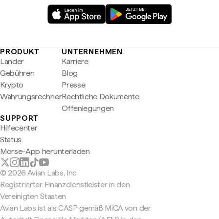
PRODUKT
UNTERNEHMEN
Länder
Karriere
Gebühren
Blog
Krypto
Presse
Währungsrechner
Rechtliche Dokumente
Offenlegungen
SUPPORT
Hilfecenter
Status
Morse-App herunterladen
© 2026 Avian Labs, Inc
Registrierter Finanzdienstleister in den
Vereinigten Staaten
Avian Labs ist als CASP gemäß MiCA von der