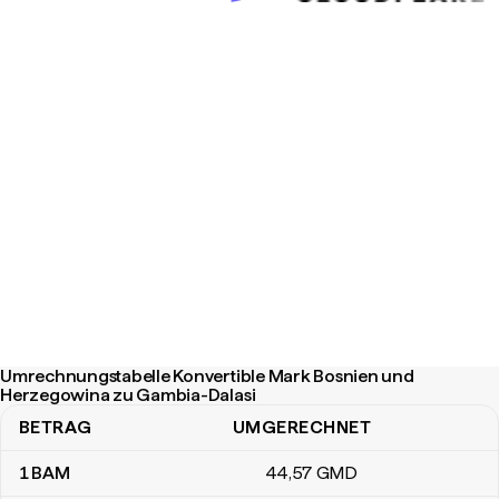
Umrechnungstabelle Konvertible Mark Bosnien und
Herzegowina zu Gambia-Dalasi
BETRAG
UMGERECHNET
Umrechnungstabelle Konvertible Mark Bosnien und Herzegowina
1
BAM
44
,57
GMD