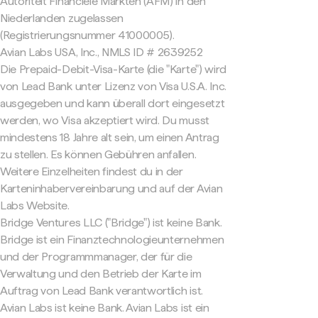
Autoriteit Financiële Markten (AFM) in den
Niederlanden zugelassen
(Registrierungsnummer 41000005).
Avian Labs USA, Inc., NMLS ID # 2639252
Die Prepaid-Debit-Visa-Karte (die "Karte") wird
von Lead Bank unter Lizenz von Visa U.S.A. Inc.
ausgegeben und kann überall dort eingesetzt
werden, wo Visa akzeptiert wird. Du musst
mindestens 18 Jahre alt sein, um einen Antrag
zu stellen. Es können Gebühren anfallen.
Weitere Einzelheiten findest du in der
Karteninhabervereinbarung und auf der Avian
Labs Website.
Bridge Ventures LLC ("Bridge") ist keine Bank.
Bridge ist ein Finanztechnologieunternehmen
und der Programmmanager, der für die
Verwaltung und den Betrieb der Karte im
Auftrag von Lead Bank verantwortlich ist.
Avian Labs ist keine Bank. Avian Labs ist ein