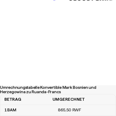
Umrechnungstabelle Konvertible Mark Bosnien und
Herzegowina zu Ruanda-Francs
BETRAG
UMGERECHNET
Umrechnungstabelle Konvertible Mark Bosnien und Herzegowin
1
BAM
865
,50
RWF