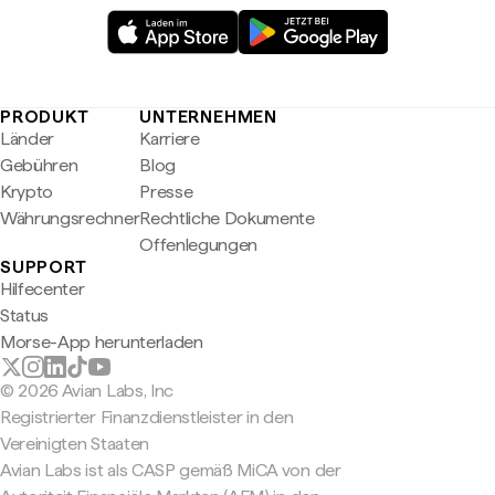
PRODUKT
UNTERNEHMEN
Länder
Karriere
Gebühren
Blog
Krypto
Presse
Währungsrechner
Rechtliche Dokumente
Offenlegungen
SUPPORT
Hilfecenter
Status
Morse-App herunterladen
© 2026 Avian Labs, Inc
Registrierter Finanzdienstleister in den
Vereinigten Staaten
Avian Labs ist als CASP gemäß MiCA von der