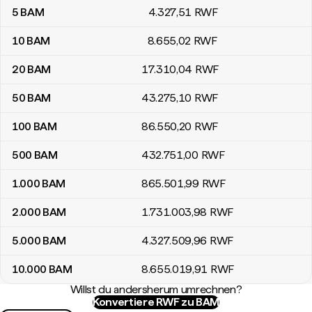
5
BAM
4.327
,51
RWF
10
BAM
8.655
,02
RWF
20
BAM
17.310
,04
RWF
50
BAM
43.275
,10
RWF
100
BAM
86.550
,20
RWF
500
BAM
432.751
,00
RWF
1.000
BAM
865.501
,99
RWF
2.000
BAM
1.731.003
,98
RWF
5.000
BAM
4.327.509
,96
RWF
10.000
BAM
8.655.019
,91
RWF
Willst du andersherum umrechnen?
Konvertiere RWF zu BAM