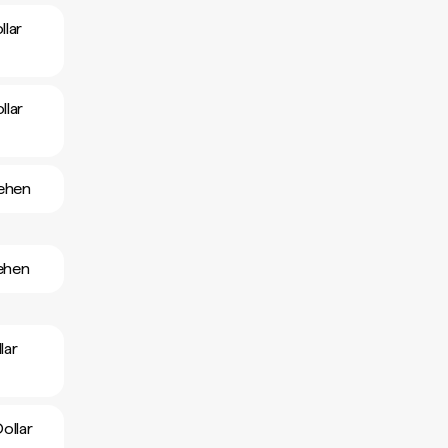
lar
llar
sehen
sehen
lar
ollar