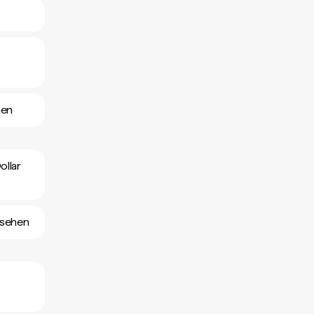
hen
ollar
nsehen