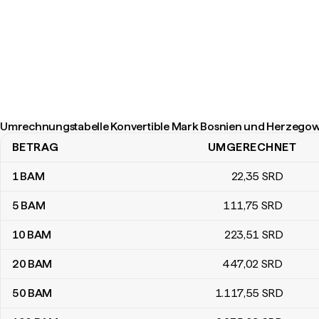
Umrechnungstabelle Konvertible Mark Bosnien und Herzegow
BETRAG
UMGERECHNET
Umrechnungstabelle Konvertible Mark Bosnien und Herzegowina
1
BAM
22
,35
SRD
5
BAM
111
,75
SRD
10
BAM
223
,51
SRD
20
BAM
447
,02
SRD
50
BAM
1.117
,55
SRD