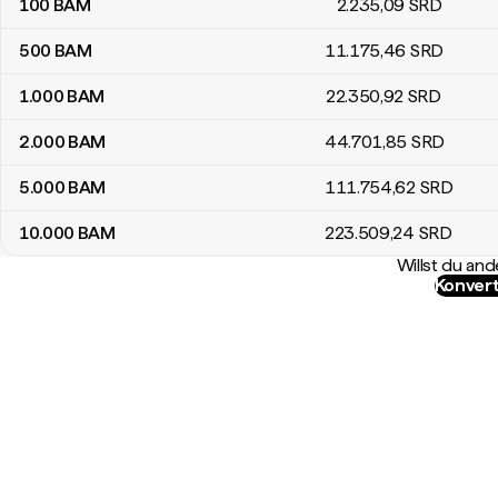
100
BAM
2.235
,09
SRD
500
BAM
11.175
,46
SRD
1.000
BAM
22.350
,92
SRD
2.000
BAM
44.701
,85
SRD
5.000
BAM
111.754
,62
SRD
10.000
BAM
223.509
,24
SRD
Willst du a
Konvert