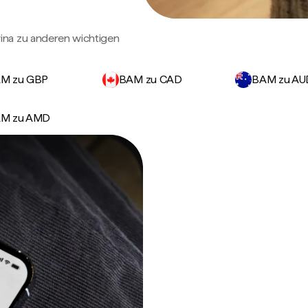
ina zu anderen wichtigen
M zu GBP
BAM zu CAD
BAM zu AU
M zu AMD