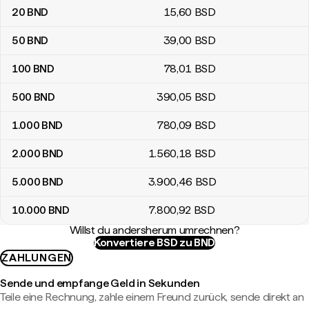
20
BND
15
,60
BSD
50
BND
39
,00
BSD
100
BND
78
,01
BSD
500
BND
390
,05
BSD
1.000
BND
780
,09
BSD
2.000
BND
1.560
,18
BSD
5.000
BND
3.900
,46
BSD
10.000
BND
7.800
,92
BSD
Willst du andersherum umrechnen?
Konvertiere BSD zu BND
ZAHLUNGEN
Sende und empfange Geld in Sekunden
Teile eine Rechnung, zahle einem Freund zurück, sende direkt an