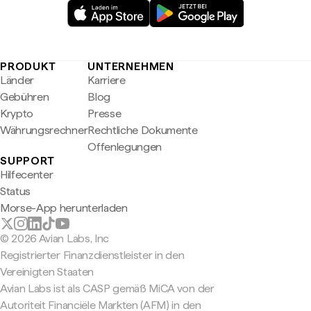
PRODUKT
UNTERNEHMEN
Länder
Karriere
Gebühren
Blog
Krypto
Presse
Währungsrechner
Rechtliche Dokumente
Offenlegungen
SUPPORT
Hilfecenter
Status
Morse-App herunterladen
© 2026 Avian Labs, Inc
Registrierter Finanzdienstleister in den
Vereinigten Staaten
Avian Labs ist als CASP gemäß MiCA von der
Autoriteit Financiële Markten (AFM) in den