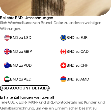
Beliebte BND-Umrechnungen
Sieh Wechselkurse von Brunei-Dollar zu anderen wichtigen
Währungen.
BND zu USD
BND zu EUR
BND zu GBP
BND zu CAD
BND zu AUD
BND zu CHF
BND zu AED
BND zu AMD
USD ACCOUNT DETAILS
Erhalte Zahlungen von überall
Teile USD-, EUR-, MXN- und BRL-Kontodetails mit Kunden und
Gehaltsabrechnung, um wie ein Einheimischer bezahlt zu