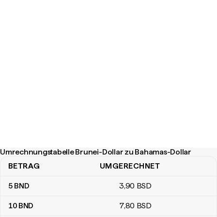
Umrechnungstabelle Brunei-Dollar zu Bahamas-Dollar
BETRAG
UMGERECHNET
Umrechnungstabelle Brunei-Dollar zu Bahamas-Dollar
5
BND
3
,90
BSD
10
BND
7
,80
BSD