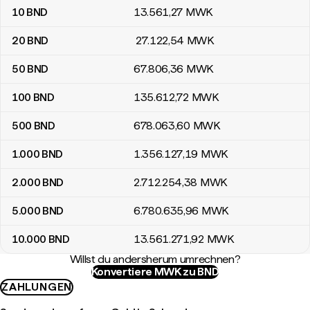
10
BND
13.561
,27
MWK
20
BND
27.122
,54
MWK
50
BND
67.806
,36
MWK
100
BND
135.612
,72
MWK
500
BND
678.063
,60
MWK
1.000
BND
1.356.127
,19
MWK
2.000
BND
2.712.254
,38
MWK
5.000
BND
6.780.635
,96
MWK
10.000
BND
13.561.271
,92
MWK
Willst du andersherum umrechnen?
Konvertiere MWK zu BND
ZAHLUNGEN