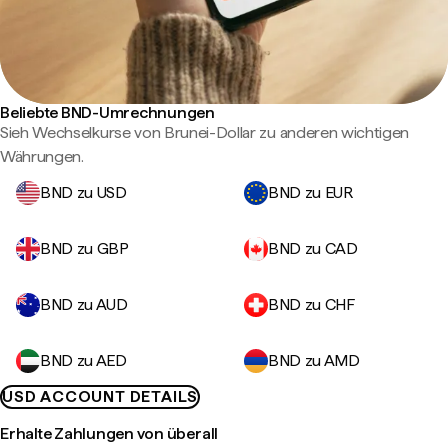
Beliebte BND-Umrechnungen
Sieh Wechselkurse von Brunei-Dollar zu anderen wichtigen
Währungen.
BND zu USD
BND zu EUR
BND zu GBP
BND zu CAD
BND zu AUD
BND zu CHF
BND zu AED
BND zu AMD
USD ACCOUNT DETAILS
Erhalte Zahlungen von überall