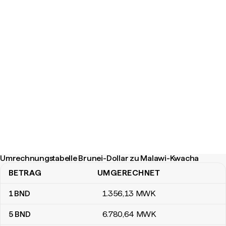
Umrechnungstabelle Brunei-Dollar zu Malawi-Kwacha
BETRAG
UMGERECHNET
Umrechnungstabelle Brunei-Dollar zu Malawi-Kwacha
1
BND
1.356
,13
MWK
5
BND
6.780
,64
MWK