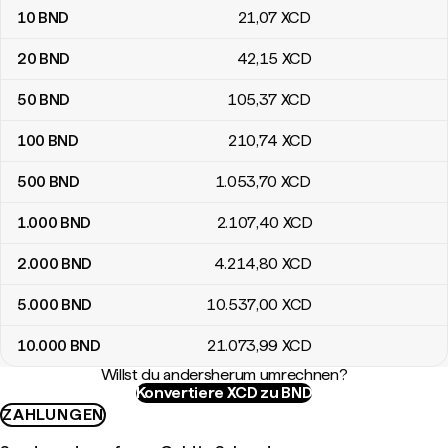
10
BND
21
,07
XCD
20
BND
42
,15
XCD
50
BND
105
,37
XCD
100
BND
210
,74
XCD
500
BND
1.053
,70
XCD
1.000
BND
2.107
,40
XCD
2.000
BND
4.214
,80
XCD
5.000
BND
10.537
,00
XCD
10.000
BND
21.073
,99
XCD
Willst du andersherum umrechnen?
Konvertiere XCD zu BND
ZAHLUNGEN