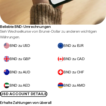
Beliebte BND-Umrechnungen
Sieh Wechselkurse von Brunei-Dollar zu anderen wichtigen
Währungen.
BND zu USD
BND zu EUR
BND zu GBP
BND zu CAD
BND zu AUD
BND zu CHF
BND zu AED
BND zu AMD
USD ACCOUNT DETAILS
Erhalte Zahlungen von überall