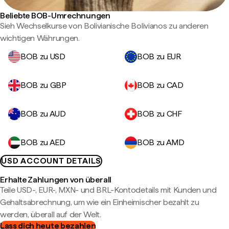
Beliebte BOB-Umrechnungen
Sieh Wechselkurse von Bolivianische Bolivianos zu anderen
wichtigen Währungen.
BOB zu USD
BOB zu EUR
BOB zu GBP
BOB zu CAD
BOB zu AUD
BOB zu CHF
BOB zu AED
BOB zu AMD
USD ACCOUNT DETAILS
Erhalte Zahlungen von überall
Teile USD-, EUR-, MXN- und BRL-Kontodetails mit Kunden und
Gehaltsabrechnung, um wie ein Einheimischer bezahlt zu
werden, überall auf der Welt.
Lass dich heute bezahlen