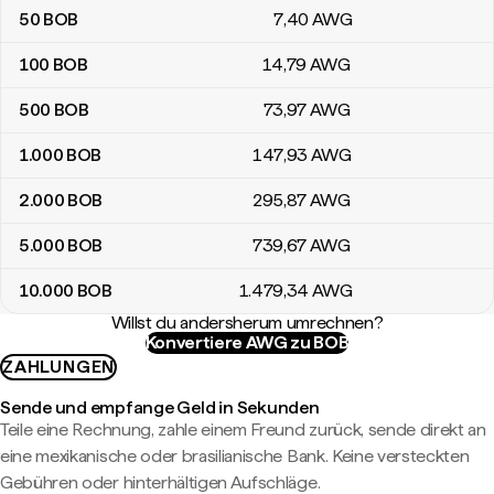
50
BOB
7
,40
AWG
100
BOB
14
,79
AWG
500
BOB
73
,97
AWG
1.000
BOB
147
,93
AWG
2.000
BOB
295
,87
AWG
5.000
BOB
739
,67
AWG
10.000
BOB
1.479
,34
AWG
Willst du andersherum umrechnen?
Konvertiere AWG zu BOB
ZAHLUNGEN
Sende und empfange Geld in Sekunden
Teile eine Rechnung, zahle einem Freund zurück, sende direkt an
eine mexikanische oder brasilianische Bank. Keine versteckten
Gebühren oder hinterhältigen Aufschläge.