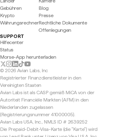
Länder
Karriere
Gebühren
Blog
Krypto
Presse
Währungsrechner
Rechtliche Dokumente
Offenlegungen
SUPPORT
Hilfecenter
Status
Morse-App herunterladen
© 2026 Avian Labs, Inc
Registrierter Finanzdienstleister in den
Vereinigten Staaten
Avian Labs ist als CASP gemäß MiCA von der
Autoriteit Financiële Markten (AFM) in den
Niederlanden zugelassen
(Registrierungsnummer 41000005).
Avian Labs USA, Inc., NMLS ID # 2639252
Die Prepaid-Debit-Visa-Karte (die "Karte") wird
von Lead Bank unter Lizenz von Visa U.S.A. Inc.