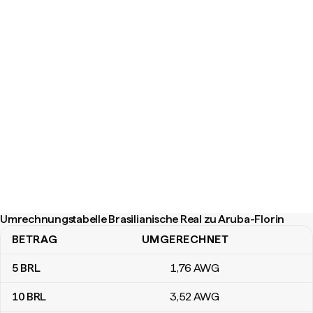
Umrechnungstabelle Brasilianische Real zu Aruba-Florin
BETRAG
UMGERECHNET
Umrechnungstabelle Brasilianische Real zu Aruba-Florin
5
BRL
1
,76
AWG
10
BRL
3
,52
AWG