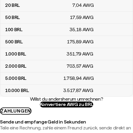
20
BRL
7
,04
AWG
50
BRL
17
,59
AWG
100
BRL
35
,18
AWG
500
BRL
175
,89
AWG
1.000
BRL
351
,79
AWG
2.000
BRL
703
,57
AWG
5.000
BRL
1.758
,94
AWG
10.000
BRL
3.517
,87
AWG
Willst du andersherum umrechnen?
Konvertiere AWG zu BRL
ZAHLUNGEN
Sende und empfange Geld in Sekunden
Teile eine Rechnung, zahle einem Freund zurück, sende direkt an