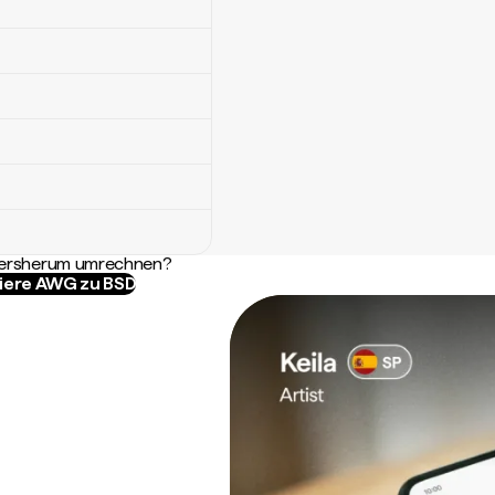
ndersherum umrechnen?
iere AWG zu BSD