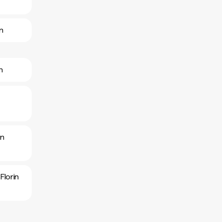
n
n
in
Florin