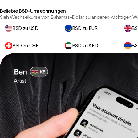
Beliebte BSD-Umrechnungen
Sieh Wechselkurse von Bahamas-Dollar zu anderen wichtigen W
BSD zu USD
BSD zu EUR
BS
BSD zu CHF
BSD zu AED
BS