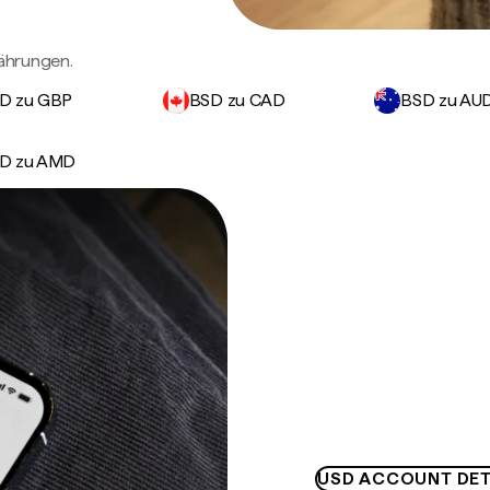
ährungen.
D zu GBP
BSD zu CAD
BSD zu AU
D zu AMD
USD ACCOUNT DET