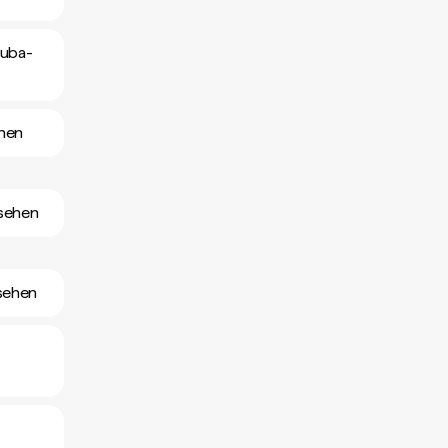
ruba-
ehen
nsehen
nsehen