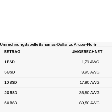
Umrechnungstabelle Bahamas-Dollar zu Aruba-Florin
BETRAG
UMGERECHNET
Umrechnungstabelle Bahamas-Dollar zu Aruba-Florin
1
BSD
1
,79
AWG
5
BSD
8
,95
AWG
10
BSD
17
,90
AWG
20
BSD
35
,80
AWG
50
BSD
89
,50
AWG