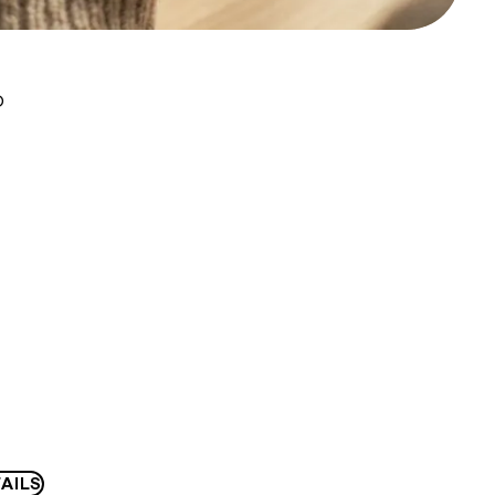
D
AILS