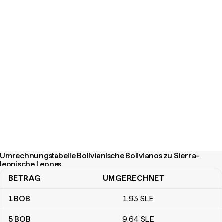
Umrechnungstabelle Bolivianische Bolivianos zu Sierra-
leonische Leones
BETRAG
UMGERECHNET
Umrechnungstabelle Bolivianische Bolivianos zu Sierra-leonisch
1
BOB
1
,93
SLE
5
BOB
9
,64
SLE