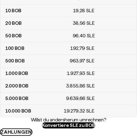
10
BOB
19
,28
SLE
20
BOB
38
,56
SLE
50
BOB
96
,40
SLE
100
BOB
192
,79
SLE
500
BOB
963
,97
SLE
1.000
BOB
1.927
,93
SLE
2.000
BOB
3.855
,86
SLE
5.000
BOB
9.639
,66
SLE
10.000
BOB
19.279
,32
SLE
Willst du andersherum umrechnen?
Konvertiere SLE zu BOB
ZAHLUNGEN