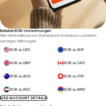
Beliebte BOB-Umrechnungen
Sieh Wechselkurse von Bolivianische Bolivianos zu anderen
wichtigen Währungen.
BOB zu USD
BOB zu EUR
BOB zu GBP
BOB zu CAD
BOB zu AUD
BOB zu CHF
BOB zu AED
BOB zu AMD
USD ACCOUNT DETAILS