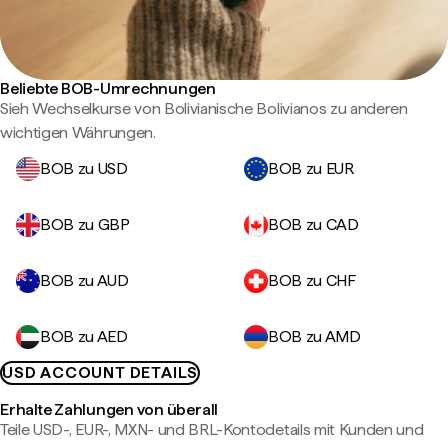
Beliebte BOB-Umrechnungen
Sieh Wechselkurse von Bolivianische Bolivianos zu anderen
wichtigen Währungen.
BOB zu USD
BOB zu EUR
BOB zu GBP
BOB zu CAD
BOB zu AUD
BOB zu CHF
BOB zu AED
BOB zu AMD
USD ACCOUNT DETAILS
Erhalte Zahlungen von überall
Teile USD-, EUR-, MXN- und BRL-Kontodetails mit Kunden und