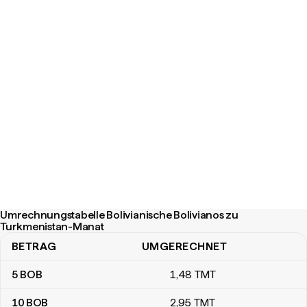
Umrechnungstabelle Bolivianische Bolivianos zu
Turkmenistan-Manat
BETRAG
UMGERECHNET
Umrechnungstabelle Bolivianische Bolivianos zu Turkmenistan-M
5
BOB
1
,48
TMT
10
BOB
2
,95
TMT