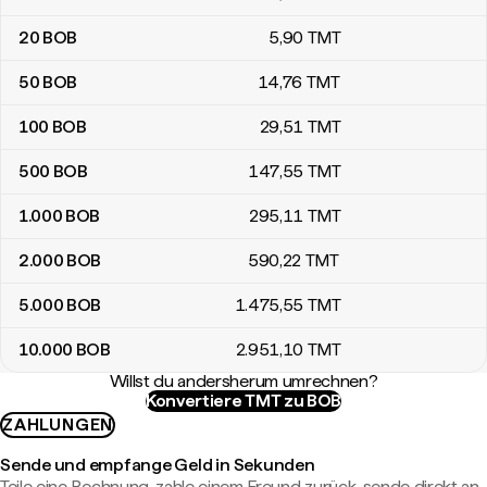
20
BOB
5
,90
TMT
50
BOB
14
,76
TMT
100
BOB
29
,51
TMT
500
BOB
147
,55
TMT
1.000
BOB
295
,11
TMT
2.000
BOB
590
,22
TMT
5.000
BOB
1.475
,55
TMT
10.000
BOB
2.951
,10
TMT
Willst du andersherum umrechnen?
Konvertiere TMT zu BOB
ZAHLUNGEN
Sende und empfange Geld in Sekunden
Teile eine Rechnung, zahle einem Freund zurück, sende direkt an