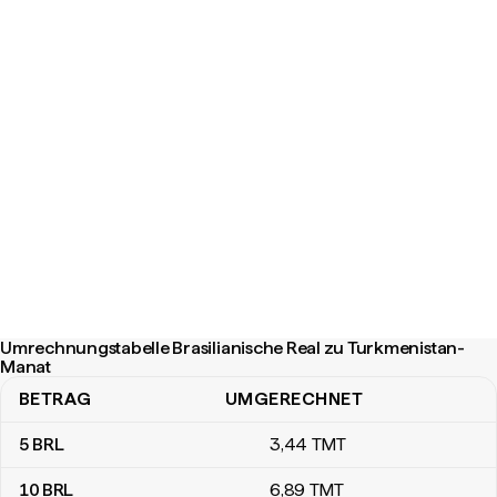
Umrechnungstabelle Brasilianische Real zu Turkmenistan-
Manat
BETRAG
UMGERECHNET
Umrechnungstabelle Brasilianische Real zu Turkmenistan-Manat
5
BRL
3
,44
TMT
10
BRL
6
,89
TMT