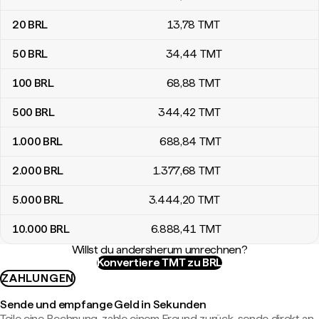
20
BRL
13
,78
TMT
50
BRL
34
,44
TMT
100
BRL
68
,88
TMT
500
BRL
344
,42
TMT
1.000
BRL
688
,84
TMT
2.000
BRL
1.377
,68
TMT
5.000
BRL
3.444
,20
TMT
10.000
BRL
6.888
,41
TMT
Willst du andersherum umrechnen?
Konvertiere TMT zu BRL
ZAHLUNGEN
Sende und empfange Geld in Sekunden
Teile eine Rechnung, zahle einem Freund zurück, sende direkt an