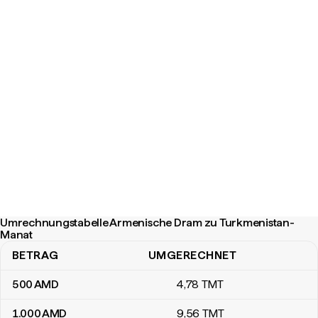
Umrechnungstabelle Armenische Dram zu Turkmenistan-
Manat
BETRAG
UMGERECHNET
Umrechnungstabelle Armenische Dram zu Turkmenistan-Manat
500
AMD
4
,78
TMT
1.000
AMD
9
,56
TMT