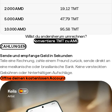
2.000
AMD
19
,12
TMT
5.000
AMD
47
,79
TMT
10.000
AMD
95
,58
TMT
Willst du andersherum umrechnen?
Konvertiere TMT zu AMD
ZAHLUNGEN
Sende und empfange Geld in Sekunden
Teile eine Rechnung, zahle einem Freund zurück, sende direkt an
eine mexikanische oder brasilianische Bank. Keine versteckten
Gebühren oder hinterhältigen Aufschläge.
Öffne deinen kostenlosen Account