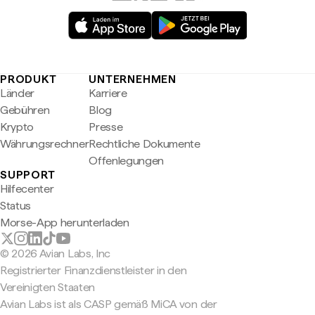
PRODUKT
UNTERNEHMEN
Länder
Karriere
Gebühren
Blog
Krypto
Presse
Währungsrechner
Rechtliche Dokumente
Offenlegungen
SUPPORT
Hilfecenter
Status
Morse-App herunterladen
© 2026 Avian Labs, Inc
Registrierter Finanzdienstleister in den
Vereinigten Staaten
Avian Labs ist als CASP gemäß MiCA von der