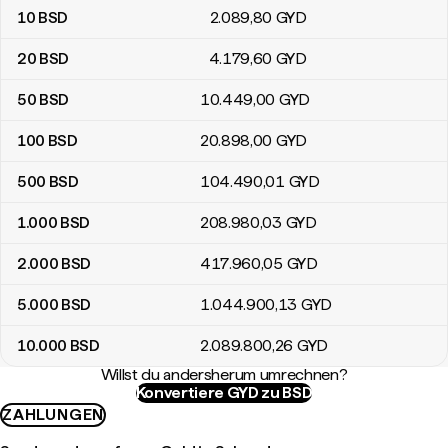
10
BSD
2.089
,80
GYD
20
BSD
4.179
,60
GYD
50
BSD
10.449
,00
GYD
100
BSD
20.898
,00
GYD
500
BSD
104.490
,01
GYD
1.000
BSD
208.980
,03
GYD
2.000
BSD
417.960
,05
GYD
5.000
BSD
1.044.900
,13
GYD
10.000
BSD
2.089.800
,26
GYD
Willst du andersherum umrechnen?
Konvertiere GYD zu BSD
ZAHLUNGEN