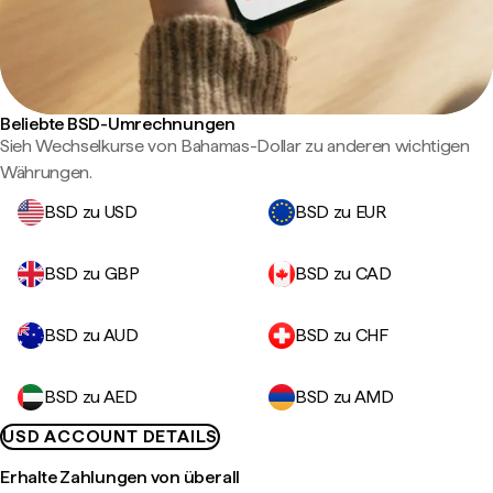
Beliebte BSD-Umrechnungen
Sieh Wechselkurse von Bahamas-Dollar zu anderen wichtigen
Währungen.
BSD zu USD
BSD zu EUR
BSD zu GBP
BSD zu CAD
BSD zu AUD
BSD zu CHF
BSD zu AED
BSD zu AMD
USD ACCOUNT DETAILS
Erhalte Zahlungen von überall