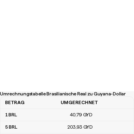
Umrechnungstabelle Brasilianische Real zu Guyana-Dollar
BETRAG
UMGERECHNET
Umrechnungstabelle Brasilianische Real zu Guyana-Dollar
1
BRL
40
,79
GYD
5
BRL
203
,93
GYD