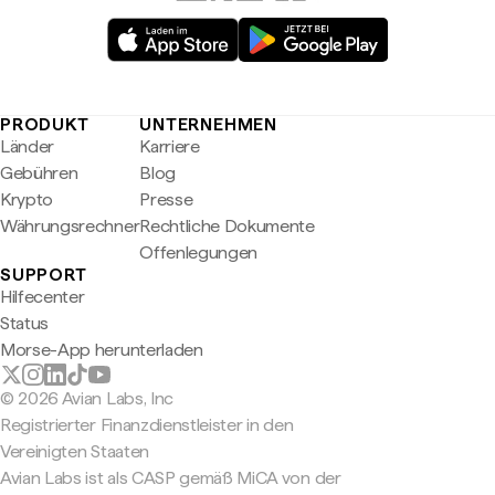
PRODUKT
UNTERNEHMEN
Länder
Karriere
Gebühren
Blog
Krypto
Presse
Währungsrechner
Rechtliche Dokumente
Offenlegungen
SUPPORT
Hilfecenter
Status
Morse-App herunterladen
© 2026 Avian Labs, Inc
Registrierter Finanzdienstleister in den
Vereinigten Staaten
Avian Labs ist als CASP gemäß MiCA von der