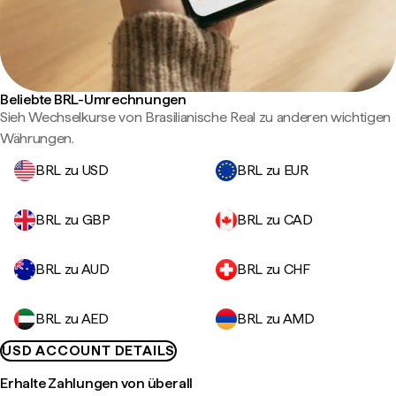
Beliebte BRL-Umrechnungen
Sieh Wechselkurse von Brasilianische Real zu anderen wichtigen
Währungen.
BRL zu USD
BRL zu EUR
BRL zu GBP
BRL zu CAD
BRL zu AUD
BRL zu CHF
BRL zu AED
BRL zu AMD
USD ACCOUNT DETAILS
Erhalte Zahlungen von überall