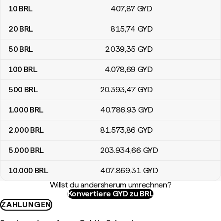
10
BRL
407
,87
GYD
20
BRL
815
,74
GYD
50
BRL
2.039
,35
GYD
100
BRL
4.078
,69
GYD
500
BRL
20.393
,47
GYD
1.000
BRL
40.786
,93
GYD
2.000
BRL
81.573
,86
GYD
5.000
BRL
203.934
,66
GYD
10.000
BRL
407.869
,31
GYD
Willst du andersherum umrechnen?
Konvertiere GYD zu BRL
ZAHLUNGEN