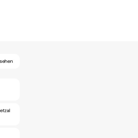
nsehen
etzal