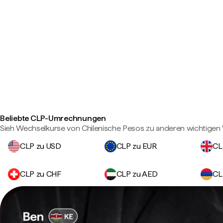
Beliebte CLP-Umrechnungen
Sieh Wechselkurse von Chilenische Pesos zu anderen wichtige
CLP zu USD
CLP zu EUR
CL
CLP zu CHF
CLP zu AED
CL