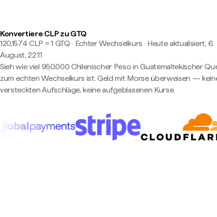
Konvertiere CLP zu GTQ
120,1574 CLP ≈ 1 GTQ · Echter Wechselkurs
·
Heute aktualisiert, 6.
August, 22:11
Sieh wie viel 950.000 Chilenischer Peso in Guatemaltekischer Qu
zum echten Wechselkurs ist. Geld mit Morse überweisen — kein
versteckten Aufschläge, keine aufgeblasenen Kurse.