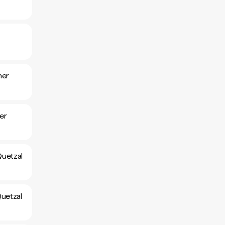
her
er
Quetzal
uetzal