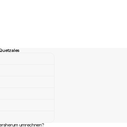
Quetzales
etzales
ndersherum umrechnen?