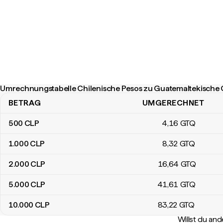
Umrechnungstabelle Chilenische Pesos zu Guatemaltekische 
BETRAG
UMGERECHNET
Umrechnungstabelle Chilenische Pesos zu Guatemaltekische Qu
500
CLP
4
,16
GTQ
1.000
CLP
8
,32
GTQ
2.000
CLP
16
,64
GTQ
5.000
CLP
41
,61
GTQ
10.000
CLP
83
,22
GTQ
Willst du a