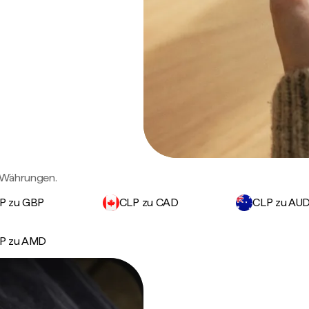
n Währungen.
P zu GBP
CLP zu CAD
CLP zu AU
P zu AMD