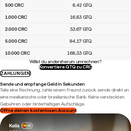
500
CRC
8
,42
GTQ
1.000
CRC
16
,83
GTQ
2.000
CRC
33
,67
GTQ
5.000
CRC
84
,17
GTQ
10.000
CRC
168
,33
GTQ
Willst du andersherum umrechnen?
Konvertiere GTQ zu CRC
ZAHLUNGEN
Sende und empfange Geld in Sekunden
Teile eine Rechnung, zahle einem Freund zurück, sende direkt an
eine mexikanische oder brasilianische Bank. Keine versteckten
Gebühren oder hinterhältigen Aufschläge.
Öffne deinen kostenlosen Account