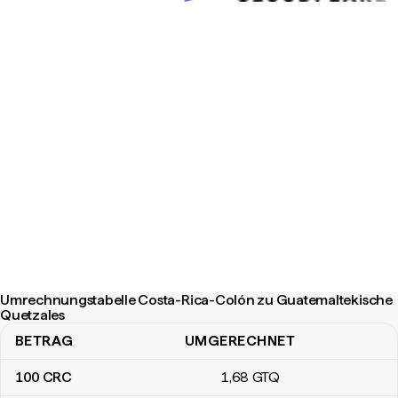
Umrechnungstabelle Costa-Rica-Colón zu Guatemaltekische
Quetzales
BETRAG
UMGERECHNET
Umrechnungstabelle Costa-Rica-Colón zu Guatemaltekische Que
100
CRC
1
,68
GTQ