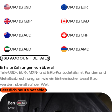
CRC zu USD
CRC zu EUR
CRC zu GBP
CRC zu CAD
CRC zu AUD
CRC zu CHF
CRC zu AED
CRC zu AMD
USD ACCOUNT DETAILS
Erhalte Zahlungen von überall
Teile USD-, EUR-, MXN- und BRL-Kontodetails mit Kunden und
Gehaltsabrechnung, um wie ein Einheimischer bezahlt zu
werden, überall auf der Welt.
Lass dich heute bezahlen