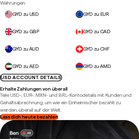
Währungen.
GYD zu USD
GYD zu EUR
GYD zu GBP
GYD zu CAD
GYD zu AUD
GYD zu CHF
GYD zu AED
GYD zu AMD
USD ACCOUNT DETAILS
Erhalte Zahlungen von überall
Teile USD-, EUR-, MXN- und BRL-Kontodetails mit Kunden und
Gehaltsabrechnung, um wie ein Einheimischer bezahlt zu
werden, überall auf der Welt.
Lass dich heute bezahlen