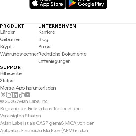
PRODUKT
UNTERNEHMEN
Länder
Karriere
Gebühren
Blog
Krypto
Presse
Währungsrechner
Rechtliche Dokumente
Offenlegungen
SUPPORT
Hilfecenter
Status
Morse-App herunterladen
© 2026 Avian Labs, Inc
Registrierter Finanzdienstleister in den
Vereinigten Staaten
Avian Labs ist als CASP gemäß MiCA von der
Autoriteit Financiële Markten (AFM) in den