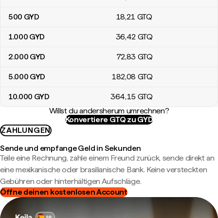
500
GYD
18
,21
GTQ
1.000
GYD
36
,42
GTQ
2.000
GYD
72
,83
GTQ
5.000
GYD
182
,08
GTQ
10.000
GYD
364
,15
GTQ
Willst du andersherum umrechnen?
Konvertiere GTQ zu GYD
ZAHLUNGEN
Sende und empfange Geld in Sekunden
Teile eine Rechnung, zahle einem Freund zurück, sende direkt an
eine mexikanische oder brasilianische Bank. Keine versteckten
Gebühren oder hinterhältigen Aufschläge.
Öffne deinen kostenlosen Account