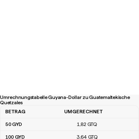
Umrechnungstabelle Guyana-Dollar zu Guatemaltekische
Quetzales
BETRAG
UMGERECHNET
Umrechnungstabelle Guyana-Dollar zu Guatemaltekische Quetza
50
GYD
1
,82
GTQ
100
GYD
3
,64
GTQ