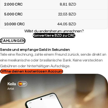
2.000
CRC
8
,81
BZD
5.000
CRC
22
,03
BZD
10.000
CRC
44
,05
BZD
Willst du andersherum umrechnen?
Konvertiere BZD zu CRC
ZAHLUNGEN
Sende und empfange Geld in Sekunden
Teile eine Rechnung, zahle einem Freund zurück, sende direkt an
eine mexikanische oder brasilianische Bank. Keine versteckten
Gebühren oder hinterhältigen Aufschläge.
Öffne deinen kostenlosen Account