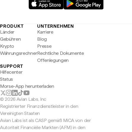
PRODUKT
UNTERNEHMEN
Länder
Karriere
Gebühren
Blog
Krypto
Presse
Währungsrechner
Rechtliche Dokumente
Offenlegungen
SUPPORT
Hilfecenter
Status
Morse-App herunterladen
© 2026 Avian Labs, Inc
Registrierter Finanzdienstleister in den
Vereinigten Staaten
Avian Labs ist als CASP gemäß MiCA von der
Autoriteit Financiële Markten (AFM) in den