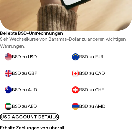
Beliebte BSD-Umrechnungen
Sieh Wechselkurse von Bahamas-Dollar zu anderen wichtigen
Währungen.
BSD zu USD
BSD zu EUR
BSD zu GBP
BSD zu CAD
BSD zu AUD
BSD zu CHF
BSD zu AED
BSD zu AMD
USD ACCOUNT DETAILS
Erhalte Zahlungen von überall