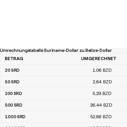
Umrechnungstabelle Suriname-Dollar zu Belize-Dollar
BETRAG
UMGERECHNET
Umrechnungstabelle Suriname-Dollar zu Belize-Dollar
20
SRD
1
,06
BZD
50
SRD
2
,64
BZD
100
SRD
5
,29
BZD
500
SRD
26
,44
BZD
1.000
SRD
52
,88
BZD