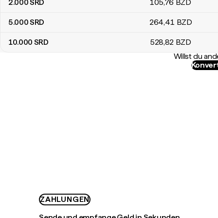
2.000
SRD
105
,76
BZD
5.000
SRD
264
,41
BZD
10.000
SRD
528
,82
BZD
Willst du a
Konver
ZAHLUNGEN
Sende und empfange Geld in Sekunden