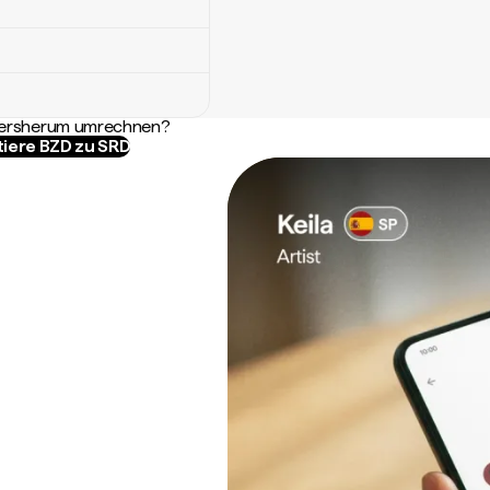
ndersherum umrechnen?
tiere BZD zu SRD