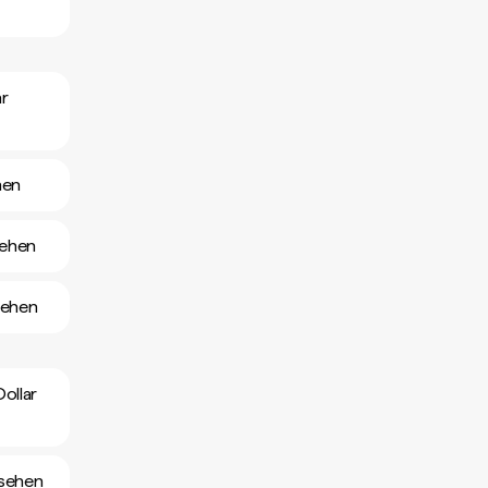
ar
hen
sehen
sehen
ollar
nsehen