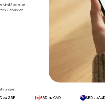
e direkt an eine
ckten Gebühren
ährungen.
D zu GBP
SRD zu CAD
SRD zu AU