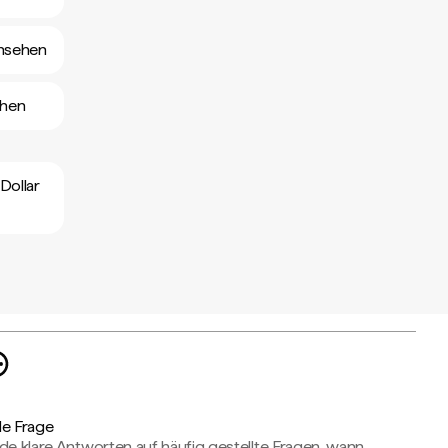
ansehen
ehen
Dollar
de Frage
de klare Antworten auf häufig gestellte Fragen, wann