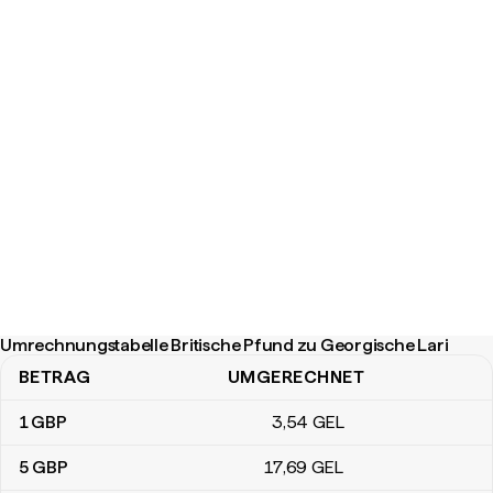
Umrechnungstabelle Britische Pfund zu Georgische Lari
BETRAG
UMGERECHNET
Umrechnungstabelle Britische Pfund zu Georgische Lari
1
GBP
3
,54
GEL
5
GBP
17
,69
GEL