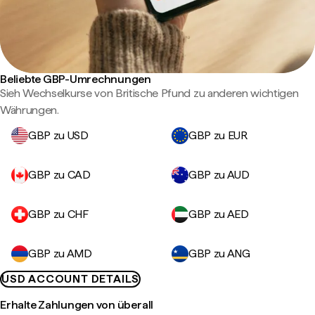
Beliebte GBP-Umrechnungen
Sieh Wechselkurse von Britische Pfund zu anderen wichtigen
Währungen.
GBP zu USD
GBP zu EUR
GBP zu CAD
GBP zu AUD
GBP zu CHF
GBP zu AED
GBP zu AMD
GBP zu ANG
USD ACCOUNT DETAILS
Erhalte Zahlungen von überall