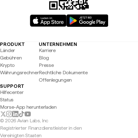
PRODUKT
UNTERNEHMEN
Länder
Karriere
Gebühren
Blog
Krypto
Presse
Währungsrechner
Rechtliche Dokumente
Offenlegungen
SUPPORT
Hilfecenter
Status
Morse-App herunterladen
© 2026 Avian Labs, Inc
Registrierter Finanzdienstleister in den
Vereinigten Staaten