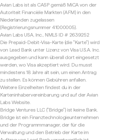
Avian Labs ist als CASP gemäß MiCA von der
Autoriteit Financiële Markten (AFM) in den
Niederlanden zugelassen
(Registrierungsnummer 41000005).
Avian Labs USA, Inc., NMLS ID # 2639252
Die Prepaid-Debit-Visa-Karte (die "Karte") wird
von Lead Bank unter Lizenz von Visa U.S.A. Inc.
ausgegeben und kann überall dort eingesetzt
werden, wo Visa akzeptiert wird. Du musst
mindestens 18 Jahre alt sein, um einen Antrag
zu stellen. Es können Gebühren anfallen.
Weitere Einzelheiten findest du in der
Karteninhabervereinbarung und auf der Avian
Labs Website.
Bridge Ventures LLC ("Bridge") ist keine Bank.
Bridge ist ein Finanztechnologieunternehmen
und der Programmmanager, der für die
Verwaltung und den Betrieb der Karte im
Auftrag von Lead Bank verantwortlich ist.