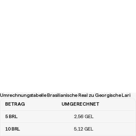
Umrechnungstabelle Brasilianische Real zu Georgische Lari
BETRAG
UMGERECHNET
Umrechnungstabelle Brasilianische Real zu Georgische Lari
5
BRL
2
,56
GEL
10
BRL
5
,12
GEL