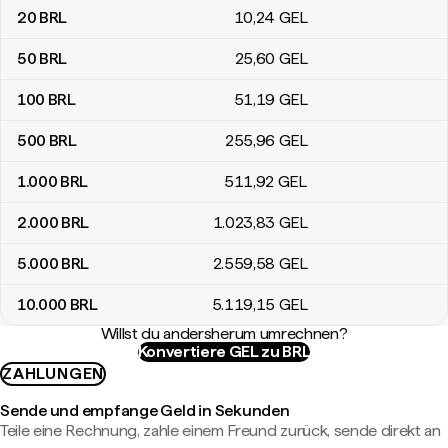
20
BRL
10
,24
GEL
50
BRL
25
,60
GEL
100
BRL
51
,19
GEL
500
BRL
255
,96
GEL
1.000
BRL
511
,92
GEL
2.000
BRL
1.023
,83
GEL
5.000
BRL
2.559
,58
GEL
10.000
BRL
5.119
,15
GEL
Willst du andersherum umrechnen?
Konvertiere GEL zu BRL
ZAHLUNGEN
Sende und empfange Geld in Sekunden
Teile eine Rechnung, zahle einem Freund zurück, sende direkt an