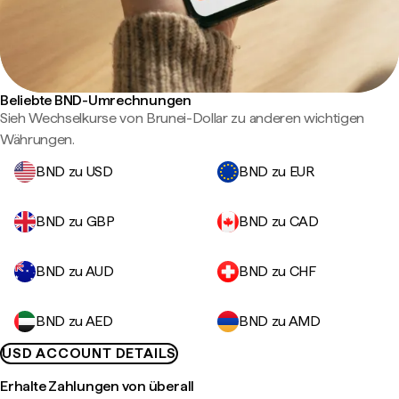
Beliebte BND-Umrechnungen
Sieh Wechselkurse von Brunei-Dollar zu anderen wichtigen
Währungen.
BND zu USD
BND zu EUR
BND zu GBP
BND zu CAD
BND zu AUD
BND zu CHF
BND zu AED
BND zu AMD
USD ACCOUNT DETAILS
Erhalte Zahlungen von überall