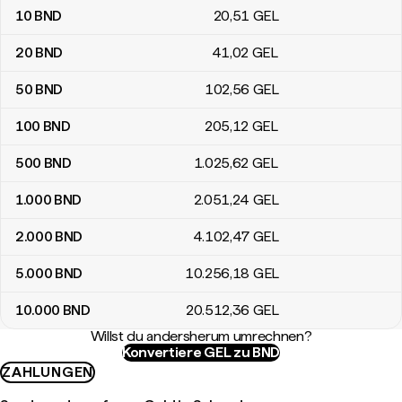
10
BND
20
,51
GEL
20
BND
41
,02
GEL
50
BND
102
,56
GEL
100
BND
205
,12
GEL
500
BND
1.025
,62
GEL
1.000
BND
2.051
,24
GEL
2.000
BND
4.102
,47
GEL
5.000
BND
10.256
,18
GEL
10.000
BND
20.512
,36
GEL
Willst du andersherum umrechnen?
Konvertiere GEL zu BND
ZAHLUNGEN