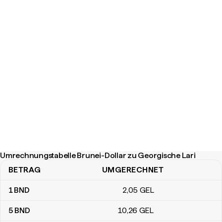
Umrechnungstabelle Brunei-Dollar zu Georgische Lari
BETRAG
UMGERECHNET
Umrechnungstabelle Brunei-Dollar zu Georgische Lari
1
BND
2
,05
GEL
5
BND
10
,26
GEL