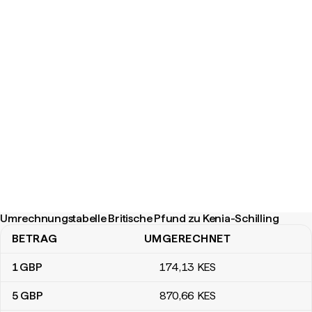
Umrechnungstabelle Britische Pfund zu Kenia-Schilling
BETRAG
UMGERECHNET
Umrechnungstabelle Britische Pfund zu Kenia-Schilling
1
GBP
174
,13
KES
5
GBP
870
,66
KES