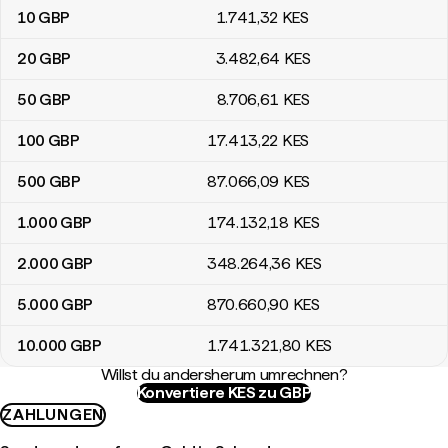
10
GBP
1.741
,32
KES
20
GBP
3.482
,64
KES
50
GBP
8.706
,61
KES
100
GBP
17.413
,22
KES
500
GBP
87.066
,09
KES
1.000
GBP
174.132
,18
KES
2.000
GBP
348.264
,36
KES
5.000
GBP
870.660
,90
KES
10.000
GBP
1.741.321
,80
KES
Willst du andersherum umrechnen?
Konvertiere KES zu GBP
ZAHLUNGEN