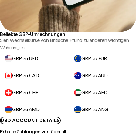
Beliebte GBP-Umrechnungen
Sieh Wechselkurse von Britische Pfund zu anderen wichtigen
Währungen.
GBP zu USD
GBP zu EUR
GBP zu CAD
GBP zu AUD
GBP zu CHF
GBP zu AED
GBP zu AMD
GBP zu ANG
USD ACCOUNT DETAILS
Erhalte Zahlungen von überall