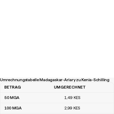
Umrechnungstabelle Madagaskar-Ariary zu Kenia-Schilling
BETRAG
UMGERECHNET
Umrechnungstabelle Madagaskar-Ariary zu Kenia-Schilling
50
MGA
1
,49
KES
100
MGA
2
,99
KES