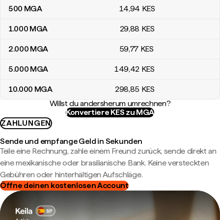
500
MGA
14
,94
KES
1.000
MGA
29
,88
KES
2.000
MGA
59
,77
KES
5.000
MGA
149
,42
KES
10.000
MGA
298
,85
KES
Willst du andersherum umrechnen?
Konvertiere KES zu MGA
ZAHLUNGEN
Sende und empfange Geld in Sekunden
Teile eine Rechnung, zahle einem Freund zurück, sende direkt an
eine mexikanische oder brasilianische Bank. Keine versteckten
Gebühren oder hinterhältigen Aufschläge.
Öffne deinen kostenlosen Account