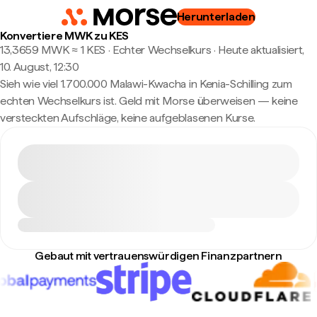
Herunterladen
Konvertiere MWK zu KES
13,3659 MWK ≈ 1 KES · Echter Wechselkurs
·
Heute aktualisiert,
10. August, 12:30
Sieh wie viel 1.700.000 Malawi-Kwacha in Kenia-Schilling zum
echten Wechselkurs ist. Geld mit Morse überweisen — keine
versteckten Aufschläge, keine aufgeblasenen Kurse.
Gebaut mit vertrauenswürdigen Finanzpartnern