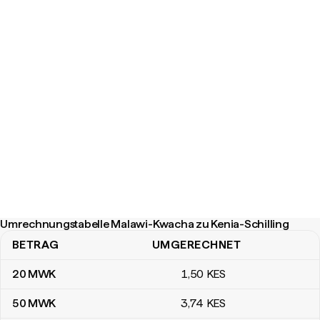
Umrechnungstabelle Malawi-Kwacha zu Kenia-Schilling
BETRAG
UMGERECHNET
Umrechnungstabelle Malawi-Kwacha zu Kenia-Schilling
20
MWK
1
,50
KES
50
MWK
3
,74
KES