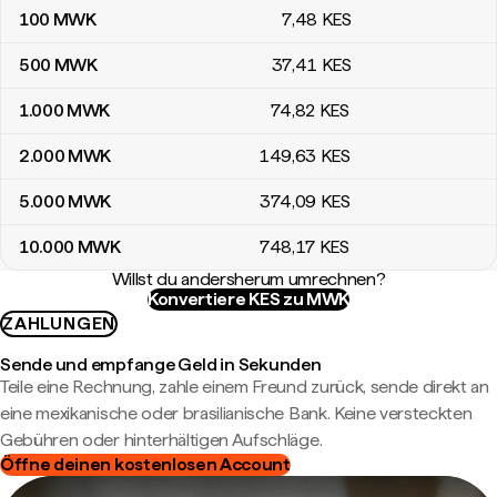
100
MWK
7
,48
KES
500
MWK
37
,41
KES
1.000
MWK
74
,82
KES
2.000
MWK
149
,63
KES
5.000
MWK
374
,09
KES
10.000
MWK
748
,17
KES
Willst du andersherum umrechnen?
Konvertiere KES zu MWK
ZAHLUNGEN
Sende und empfange Geld in Sekunden
Teile eine Rechnung, zahle einem Freund zurück, sende direkt an
eine mexikanische oder brasilianische Bank. Keine versteckten
Gebühren oder hinterhältigen Aufschläge.
Öffne deinen kostenlosen Account