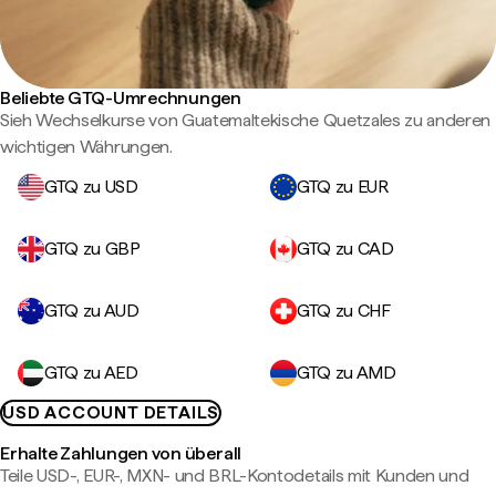
Beliebte GTQ-Umrechnungen
Sieh Wechselkurse von Guatemaltekische Quetzales zu anderen
wichtigen Währungen.
GTQ zu USD
GTQ zu EUR
GTQ zu GBP
GTQ zu CAD
GTQ zu AUD
GTQ zu CHF
GTQ zu AED
GTQ zu AMD
USD ACCOUNT DETAILS
Erhalte Zahlungen von überall
Teile USD-, EUR-, MXN- und BRL-Kontodetails mit Kunden und