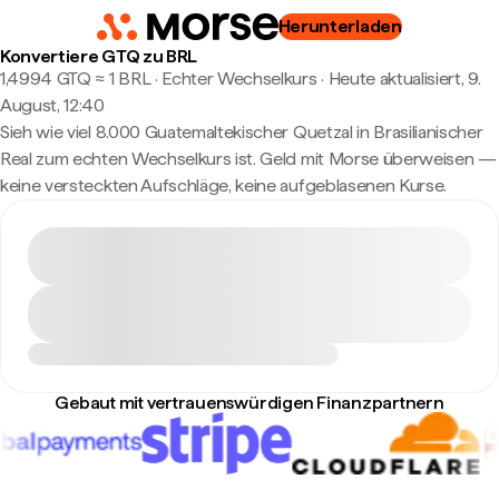
Herunterladen
Konvertiere GTQ zu BRL
1,4994 GTQ ≈ 1 BRL · Echter Wechselkurs
·
Heute aktualisiert, 9.
August, 12:40
Sieh wie viel 8.000 Guatemaltekischer Quetzal in Brasilianischer
Real zum echten Wechselkurs ist. Geld mit Morse überweisen —
keine versteckten Aufschläge, keine aufgeblasenen Kurse.
Gebaut mit vertrauenswürdigen Finanzpartnern