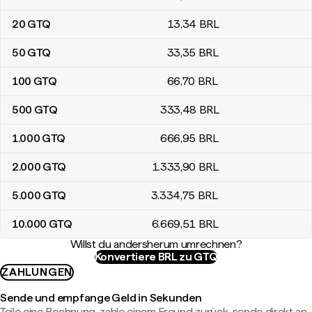
20
GTQ
13
,34
BRL
50
GTQ
33
,35
BRL
100
GTQ
66
,70
BRL
500
GTQ
333
,48
BRL
1.000
GTQ
666
,95
BRL
2.000
GTQ
1.333
,90
BRL
5.000
GTQ
3.334
,75
BRL
10.000
GTQ
6.669
,51
BRL
Willst du andersherum umrechnen?
Konvertiere BRL zu GTQ
ZAHLUNGEN
Sende und empfange Geld in Sekunden
Teile eine Rechnung, zahle einem Freund zurück, sende direkt an