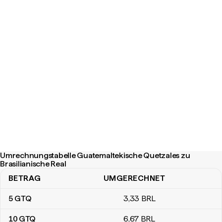
Umrechnungstabelle Guatemaltekische Quetzales zu
Brasilianische Real
BETRAG
UMGERECHNET
Umrechnungstabelle Guatemaltekische Quetzales zu Brasilianisc
5
GTQ
3
,33
BRL
10
GTQ
6
,67
BRL