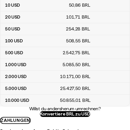
10
USD
50
,86
BRL
20
USD
101
,71
BRL
50
USD
254
,28
BRL
100
USD
508
,55
BRL
500
USD
2.542
,75
BRL
1.000
USD
5.085
,50
BRL
2.000
USD
10.171
,00
BRL
5.000
USD
25.427
,50
BRL
10.000
USD
50.855
,01
BRL
Willst du andersherum umrechnen?
Konvertiere BRL zu USD
ZAHLUNGEN