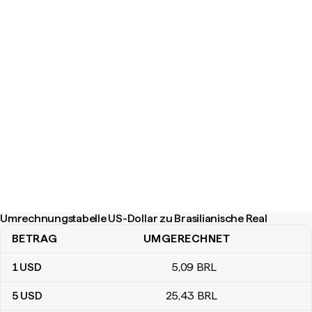
Umrechnungstabelle US-Dollar zu Brasilianische Real
BETRAG
UMGERECHNET
Umrechnungstabelle US-Dollar zu Brasilianische Real
1
USD
5
,09
BRL
5
USD
25
,43
BRL