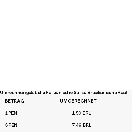
Umrechnungstabelle Peruanische Sol zu Brasilianische Real
BETRAG
UMGERECHNET
Umrechnungstabelle Peruanische Sol zu Brasilianische Real
1
PEN
1
,50
BRL
5
PEN
7
,49
BRL