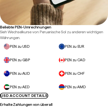
Beliebte PEN-Umrechnungen
Sieh Wechselkurse von Peruanische Sol zu anderen wichtigen
Währungen.
PEN zu USD
PEN zu EUR
PEN zu GBP
PEN zu CAD
PEN zu AUD
PEN zu CHF
PEN zu AED
PEN zu AMD
USD ACCOUNT DETAILS
Erhalte Zahlungen von überall