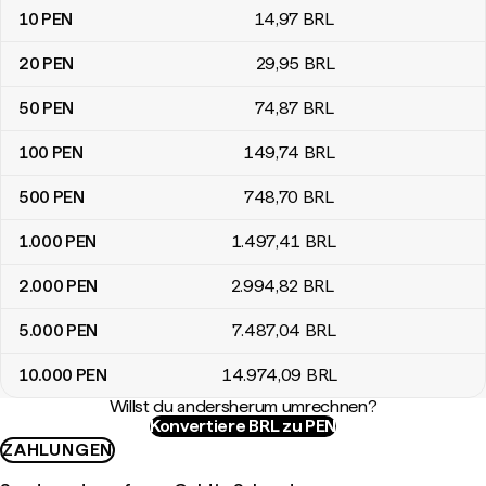
10
PEN
14
,97
BRL
20
PEN
29
,95
BRL
50
PEN
74
,87
BRL
100
PEN
149
,74
BRL
500
PEN
748
,70
BRL
1.000
PEN
1.497
,41
BRL
2.000
PEN
2.994
,82
BRL
5.000
PEN
7.487
,04
BRL
10.000
PEN
14.974
,09
BRL
Willst du andersherum umrechnen?
Konvertiere BRL zu PEN
ZAHLUNGEN