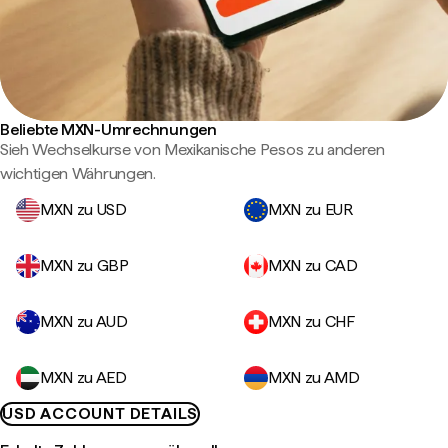
Beliebte MXN-Umrechnungen
Sieh Wechselkurse von Mexikanische Pesos zu anderen
wichtigen Währungen.
MXN zu USD
MXN zu EUR
MXN zu GBP
MXN zu CAD
MXN zu AUD
MXN zu CHF
MXN zu AED
MXN zu AMD
USD ACCOUNT DETAILS