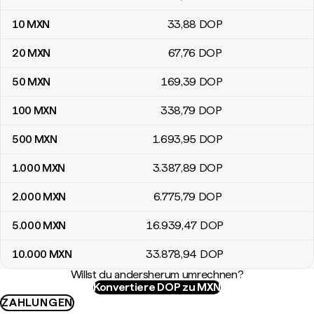
10
MXN
33
,88
DOP
20
MXN
67
,76
DOP
50
MXN
169
,39
DOP
100
MXN
338
,79
DOP
500
MXN
1.693
,95
DOP
1.000
MXN
3.387
,89
DOP
2.000
MXN
6.775
,79
DOP
5.000
MXN
16.939
,47
DOP
10.000
MXN
33.878
,94
DOP
Willst du andersherum umrechnen?
Konvertiere DOP zu MXN
ZAHLUNGEN