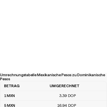
Umrechnungstabelle Mexikanische Pesos zu Dominikanische
Pesos
BETRAG
UMGERECHNET
Umrechnungstabelle Mexikanische Pesos zu Dominikanische Pe
1
MXN
3
,39
DOP
5
MXN
16
,94
DOP