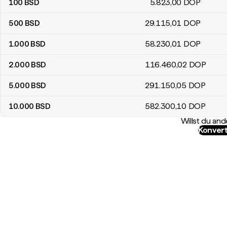
100
BSD
5.823
,00
DOP
500
BSD
29.115
,01
DOP
1.000
BSD
58.230
,01
DOP
2.000
BSD
116.460
,02
DOP
5.000
BSD
291.150
,05
DOP
10.000
BSD
582.300
,10
DOP
Willst du a
Konvert