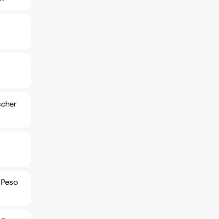
scher
o
 Peso