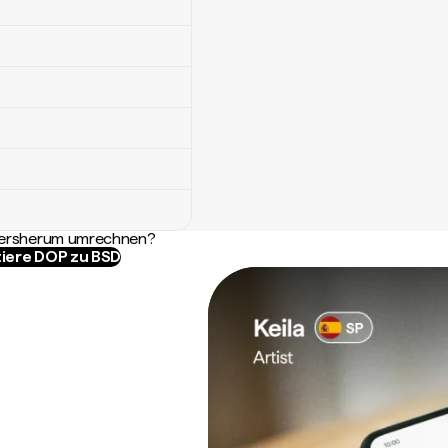
ndersherum umrechnen?
iere DOP zu BSD