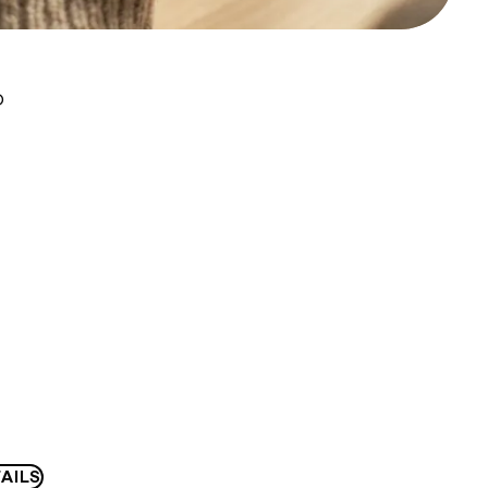
D
AILS