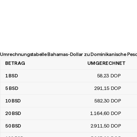
Umrechnungstabelle Bahamas-Dollar zu Dominikanische Pes
BETRAG
UMGERECHNET
Umrechnungstabelle Bahamas-Dollar zu Dominikanische Pesos
1
BSD
58
,23
DOP
5
BSD
291
,15
DOP
10
BSD
582
,30
DOP
20
BSD
1.164
,60
DOP
50
BSD
2.911
,50
DOP