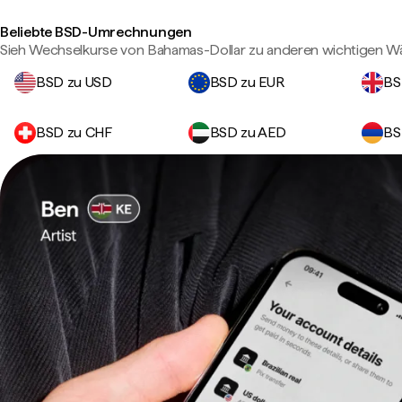
Beliebte BSD-Umrechnungen
Sieh Wechselkurse von Bahamas-Dollar zu anderen wichtigen W
BSD zu USD
BSD zu EUR
BS
BSD zu CHF
BSD zu AED
BS