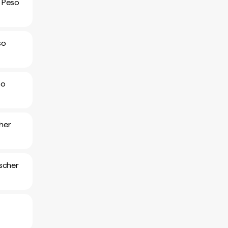
 Peso
so
so
her
scher