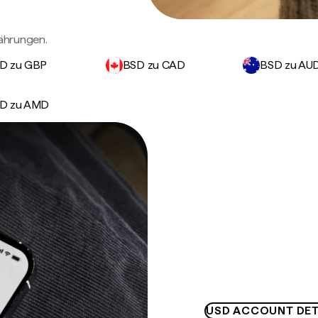
ährungen.
D zu GBP
BSD zu CAD
BSD zu AU
D zu AMD
USD ACCOUNT DET