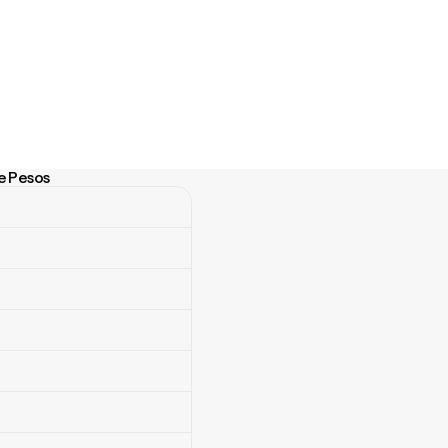
e Pesos
esos