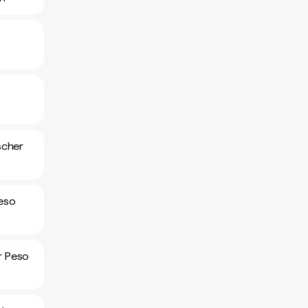
scher
eso
r Peso