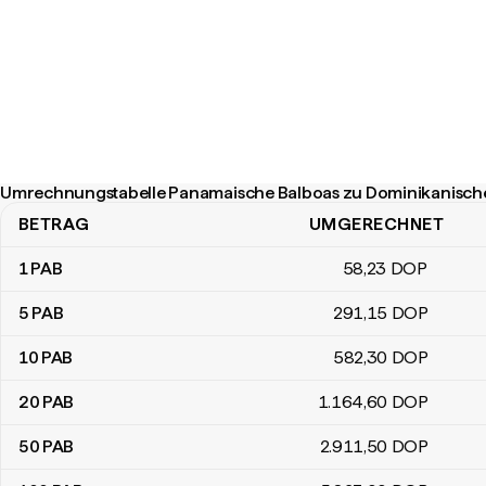
Umrechnungstabelle Panamaische Balboas zu Dominikanisch
BETRAG
UMGERECHNET
Umrechnungstabelle Panamaische Balboas zu Dominikanische P
1
PAB
58
,23
DOP
5
PAB
291
,15
DOP
10
PAB
582
,30
DOP
20
PAB
1.164
,60
DOP
50
PAB
2.911
,50
DOP