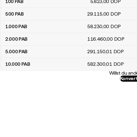
100
PAB
5.823
,00
DOP
500
PAB
29.115
,00
DOP
1.000
PAB
58.230
,00
DOP
2.000
PAB
116.460
,00
DOP
5.000
PAB
291.150
,01
DOP
10.000
PAB
582.300
,01
DOP
Willst du a
Konvert