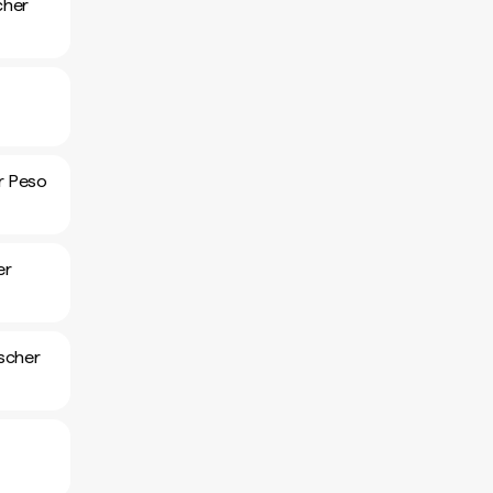
cher
r Peso
er
scher