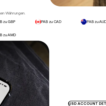
igen Währungen.
B zu GBP
PAB zu CAD
PAB zu AU
B zu AMD
USD ACCOUNT DET