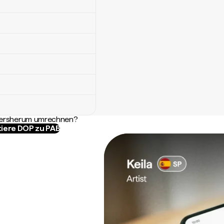
ndersherum umrechnen?
iere DOP zu PAB