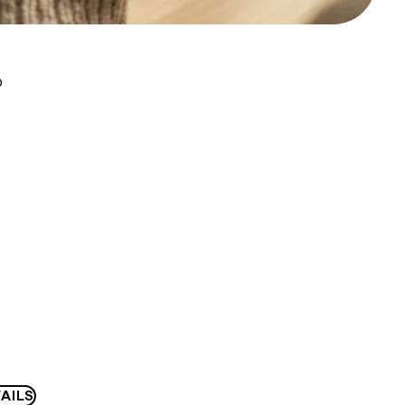
D
AILS