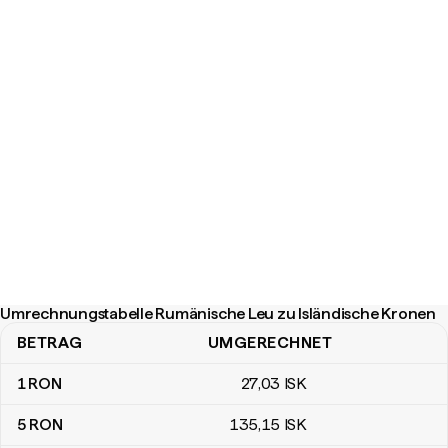
Umrechnungstabelle Rumänische Leu zu Isländische Kronen
BETRAG
UMGERECHNET
Umrechnungstabelle Rumänische Leu zu Isländische Kronen
1
RON
27
,03
ISK
5
RON
135
,15
ISK