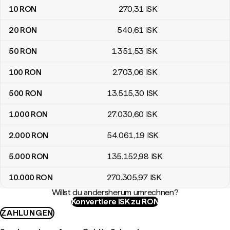
10
RON
270
,31
ISK
20
RON
540
,61
ISK
50
RON
1.351
,53
ISK
100
RON
2.703
,06
ISK
500
RON
13.515
,30
ISK
1.000
RON
27.030
,60
ISK
2.000
RON
54.061
,19
ISK
5.000
RON
135.152
,98
ISK
10.000
RON
270.305
,97
ISK
Willst du andersherum umrechnen?
Konvertiere ISK zu RON
ZAHLUNGEN