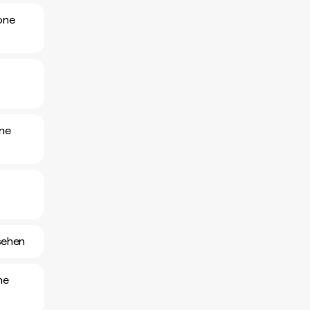
one
one
sehen
ne