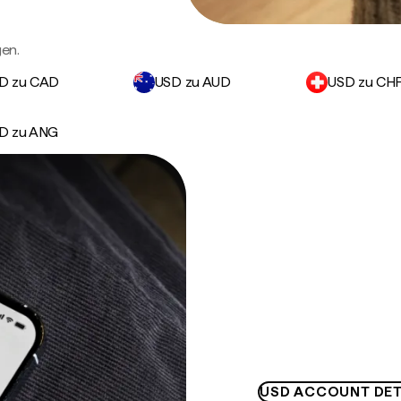
en.
D zu CAD
USD zu AUD
USD zu CH
D zu ANG
USD ACCOUNT DET