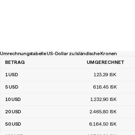
Umrechnungstabelle US-Dollar zu Isländische Kronen
BETRAG
UMGERECHNET
Umrechnungstabelle US-Dollar zu Isländische Kronen
1
USD
123
,29
ISK
5
USD
616
,45
ISK
10
USD
1.232
,90
ISK
20
USD
2.465
,80
ISK
50
USD
6.164
,50
ISK