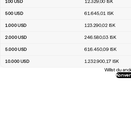
100
USD
12.329
,00
ISK
500
USD
61.645
,01
ISK
1.000
USD
123.290
,02
ISK
2.000
USD
246.580
,03
ISK
5.000
USD
616.450
,09
ISK
10.000
USD
1.232.900
,17
ISK
Willst du a
Konver