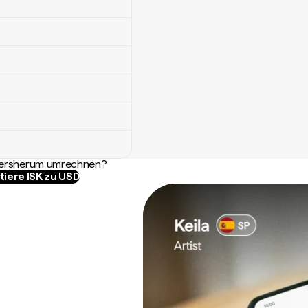
ndersherum umrechnen?
tiere ISK zu USD