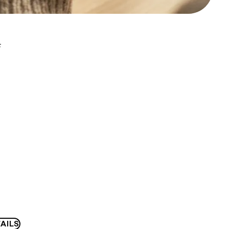
F
AILS