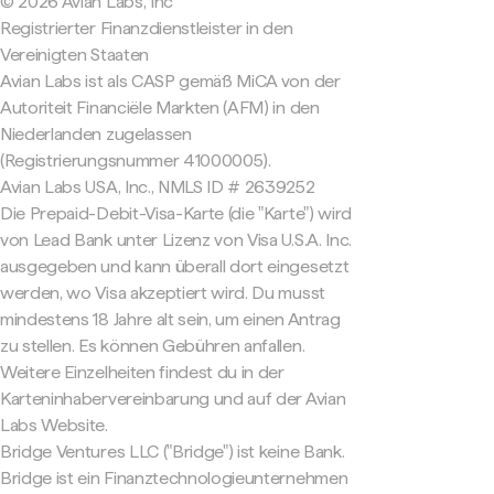
© 2026 Avian Labs, Inc
Registrierter Finanzdienstleister in den
Vereinigten Staaten
Avian Labs ist als CASP gemäß MiCA von der
Autoriteit Financiële Markten (AFM) in den
Niederlanden zugelassen
(Registrierungsnummer 41000005).
Avian Labs USA, Inc., NMLS ID # 2639252
Die Prepaid-Debit-Visa-Karte (die "Karte") wird
von Lead Bank unter Lizenz von Visa U.S.A. Inc.
ausgegeben und kann überall dort eingesetzt
werden, wo Visa akzeptiert wird. Du musst
mindestens 18 Jahre alt sein, um einen Antrag
zu stellen. Es können Gebühren anfallen.
Weitere Einzelheiten findest du in der
Karteninhabervereinbarung und auf der Avian
Labs Website.
Bridge Ventures LLC ("Bridge") ist keine Bank.
Bridge ist ein Finanztechnologieunternehmen