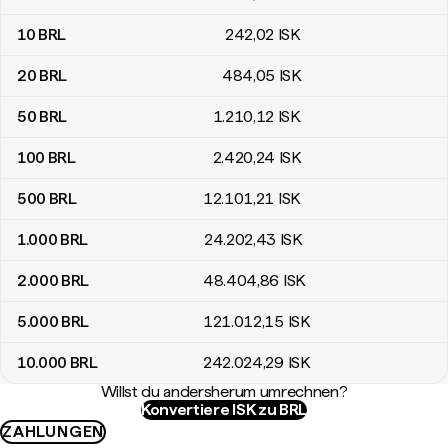
10
BRL
242
,02
ISK
20
BRL
484
,05
ISK
50
BRL
1.210
,12
ISK
100
BRL
2.420
,24
ISK
500
BRL
12.101
,21
ISK
1.000
BRL
24.202
,43
ISK
2.000
BRL
48.404
,86
ISK
5.000
BRL
121.012
,15
ISK
10.000
BRL
242.024
,29
ISK
Willst du andersherum umrechnen?
Konvertiere ISK zu BRL
ZAHLUNGEN