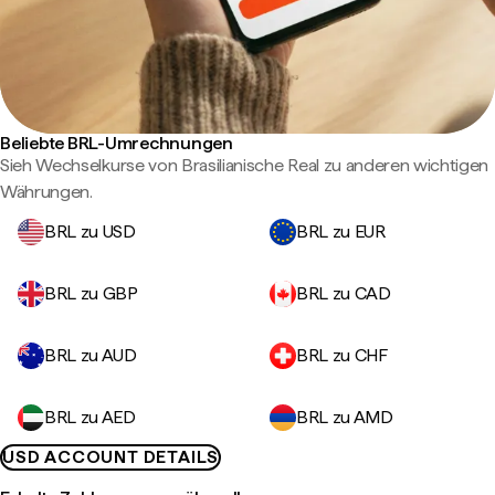
Beliebte BRL-Umrechnungen
Sieh Wechselkurse von Brasilianische Real zu anderen wichtigen
Währungen.
BRL zu USD
BRL zu EUR
BRL zu GBP
BRL zu CAD
BRL zu AUD
BRL zu CHF
BRL zu AED
BRL zu AMD
USD ACCOUNT DETAILS