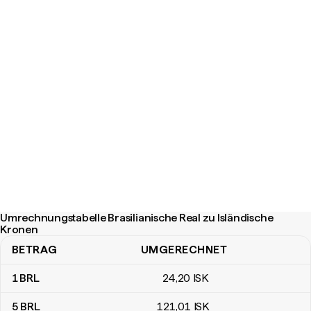
Umrechnungstabelle Brasilianische Real zu Isländische
Kronen
BETRAG
UMGERECHNET
Umrechnungstabelle Brasilianische Real zu Isländische Kronen
1
BRL
24
,20
ISK
5
BRL
121
,01
ISK