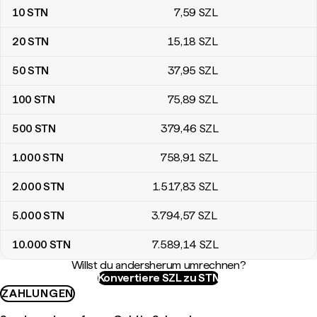
10
STN
7
,59
SZL
20
STN
15
,18
SZL
50
STN
37
,95
SZL
100
STN
75
,89
SZL
500
STN
379
,46
SZL
1.000
STN
758
,91
SZL
2.000
STN
1.517
,83
SZL
5.000
STN
3.794
,57
SZL
10.000
STN
7.589
,14
SZL
Willst du andersherum umrechnen?
Konvertiere SZL zu STN
ZAHLUNGEN