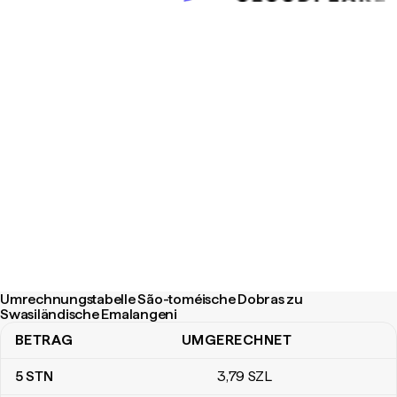
Umrechnungstabelle São-toméische Dobras zu
Swasiländische Emalangeni
BETRAG
UMGERECHNET
Umrechnungstabelle São-toméische Dobras zu Swasiländische 
5
STN
3
,79
SZL