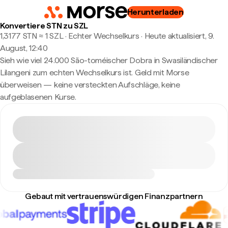
Herunterladen
Konvertiere STN zu SZL
1,3177 STN ≈ 1 SZL · Echter Wechselkurs
·
Heute aktualisiert, 9.
August, 12:40
Sieh wie viel 24.000 São-toméischer Dobra in Swasiländischer
Lilangeni zum echten Wechselkurs ist. Geld mit Morse
überweisen — keine versteckten Aufschläge, keine
aufgeblasenen Kurse.
Gebaut mit vertrauenswürdigen Finanzpartnern