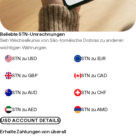
Beliebte STN-Umrechnungen
Sieh Wechselkurse von São-toméische Dobras zu anderen
wichtigen Währungen.
STN zu USD
STN zu EUR
STN zu GBP
STN zu CAD
STN zu AUD
STN zu CHF
STN zu AED
STN zu AMD
USD ACCOUNT DETAILS
Erhalte Zahlungen von überall