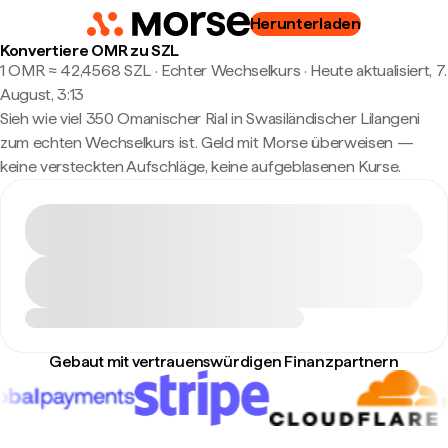
Herunterladen
Konvertiere OMR zu SZL
1 OMR ≈ 42,4568 SZL · Echter Wechselkurs
·
Heute aktualisiert, 7.
August, 3:13
Sieh wie viel 350 Omanischer Rial in Swasiländischer Lilangeni
zum echten Wechselkurs ist. Geld mit Morse überweisen —
keine versteckten Aufschläge, keine aufgeblasenen Kurse.
Gebaut mit vertrauenswürdigen Finanzpartnern