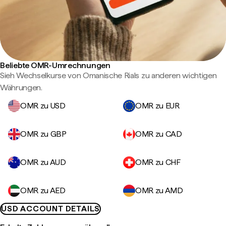
Beliebte OMR-Umrechnungen
Sieh Wechselkurse von Omanische Rials zu anderen wichtigen
Währungen.
OMR zu USD
OMR zu EUR
OMR zu GBP
OMR zu CAD
OMR zu AUD
OMR zu CHF
OMR zu AED
OMR zu AMD
USD ACCOUNT DETAILS