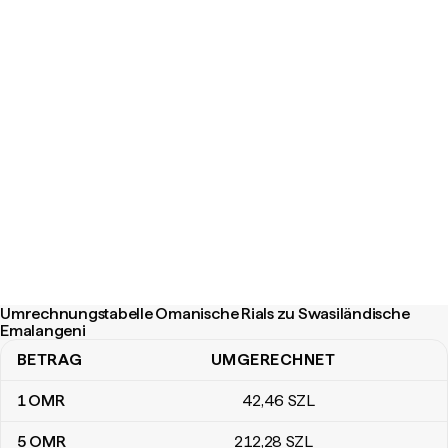
Umrechnungstabelle Omanische Rials zu Swasiländische
Emalangeni
BETRAG
UMGERECHNET
Umrechnungstabelle Omanische Rials zu Swasiländische Emalang
1
OMR
42
,46
SZL
5
OMR
212
,28
SZL