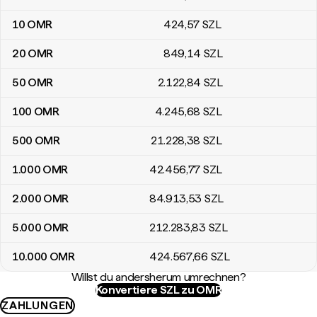
10
OMR
424
,57
SZL
20
OMR
849
,14
SZL
50
OMR
2.122
,84
SZL
100
OMR
4.245
,68
SZL
500
OMR
21.228
,38
SZL
1.000
OMR
42.456
,77
SZL
2.000
OMR
84.913
,53
SZL
5.000
OMR
212.283
,83
SZL
10.000
OMR
424.567
,66
SZL
Willst du andersherum umrechnen?
Konvertiere SZL zu OMR
ZAHLUNGEN